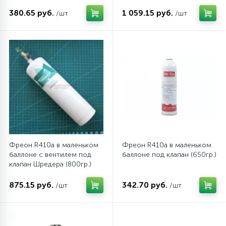
380.65 руб.
1 059.15 руб.
/шт
/шт
45
Сливные фильтры
5
Смазки
15
Стекла люка
27
Суппорты (ступицы)
Фреон R410a в маленьком
Фреон R410a в маленьком
баллоне с вентилем под
баллоне под клапан (650гр.)
6
Таходатчики
клапан Шредера (800гр.)
875.15 руб.
342.70 руб.
/шт
/шт
90
ТЭНы (нагревательные элементы)
12
Улитки помп