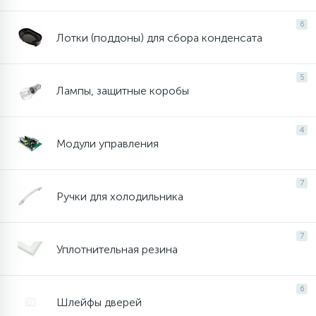
4
6
Панели управления
Фильтры осушители
Лотки (поддоны) для сбора конденсата
87
Патрубки
Фильтры разборные
5
Лампы, защитные коробы
39
Петли люка
Шаровые вентили
4
Модули управления
2
Пластиковые изделия
Электрокомпоненты
7
Ручки для холодильника
22
Подшипники
7
Уплотнительная резина
2
Программаторы, таймеры
6
1
Шлейфы дверей
Противовесы