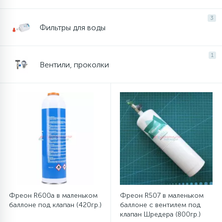
3
16
Пружины бака
Фильтры для воды
44
1
Ребра барабана
Вентили, проколки
147
Ремни привода
127
Ручки люка
33
Ручки переключения
94
Сальники барабана
Фреон R600a в маленьком
Фреон R507 в маленьком
баллоне под клапан (420гр.)
баллоне с вентилем под
77
клапан Шредера (800гр.)
Сливные насосы (помпы)