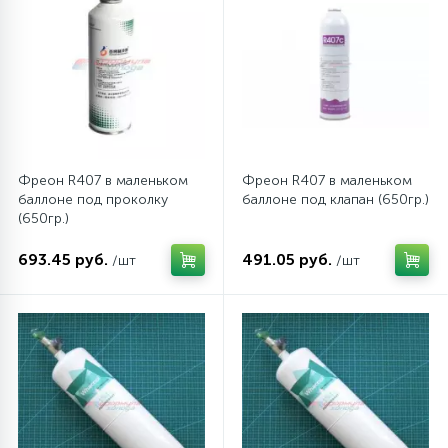
12
Шкивы барабана
9
Шланги залива
Фреон R407 в маленьком
Фреон R407 в маленьком
27
Шланги слива
баллоне под проколку
баллоне под клапан (650гр.)
(650гр.)
20
Щетки двигателя
693.45 руб.
491.05 руб.
/шт
/шт
30
Электронные модули