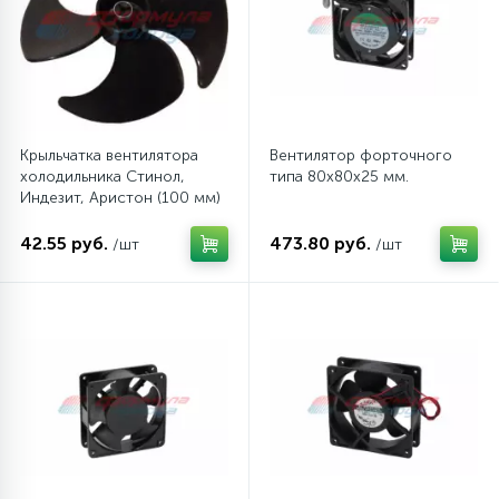
12
Шкивы барабана
9
Шланги залива
Крыльчатка вентилятора
Вентилятор форточного
холодильника Стинол,
типа 80х80х25 мм.
Индезит, Аристон (100 мм)
27
Шланги слива
42.55 руб.
473.80 руб.
/шт
/шт
20
Щетки двигателя
30
Электронные модули