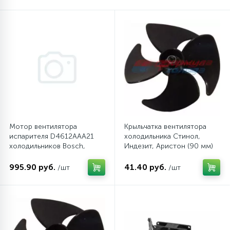
45
Сливные фильтры
5
Смазки
15
Стекла люка
27
Мотор вентилятора
Крыльчатка вентилятора
Суппорты (ступицы)
испарителя D4612AAA21
холодильника Стинол,
холодильников Bosch,
Индезит, Аристон (90 мм)
Siemens
6
Таходатчики
995.90 руб.
41.40 руб.
/шт
/шт
90
ТЭНы (нагревательные элементы)
12
Улитки помп