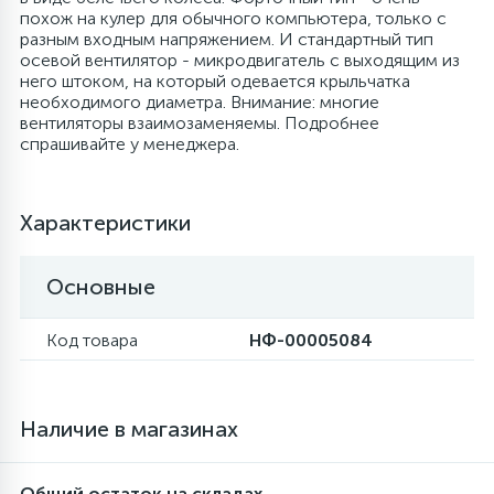
похож на кулер для обычного компьютера, только с
4
разным входным напряжением. И стандартный тип
Панели управления
Фильтры осушители
осевой вентилятор - микродвигатель с выходящим из
него штоком, на который одевается крыльчатка
необходимого диаметра. Внимание: многие
87
Патрубки
Фильтры разборные
вентиляторы взаимозаменяемы. Подробнее
спрашивайте у менеджера.
39
Петли люка
Шаровые вентили
Характеристики
2
Пластиковые изделия
Электрокомпоненты
Основные
22
Подшипники
Код товара
НФ-00005084
2
Программаторы, таймеры
Наличие в магазинах
1
Противовесы
Общий остаток на складах