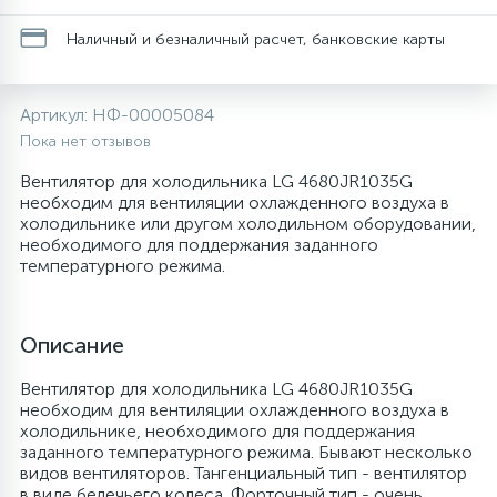
20
28
48
6
Наличный и безналичный расчет, банковские карты
Перфолента, траверса
Уплотнительные кольца, сальники
Крестовины
Соленоидные вентили
Течеискатели электронные
24
56
15
2
Фильтры-осушители/Маслоотделители
Провод, кабель, гофра
Крышки
Теплоизоляция (труба, лист, лента, клей)
Трубогибы
Артикул:
НФ-00005084
Пока нет отзывов
20
16
16
Вентилятор для холодильника LG 4680JR1035G
Пульты универсальные, платы управления
Фитинг
Крючки люка
Терморегулирующие вентили
Труборасширители
необходим для вентиляции охлажденного воздуха в
холодильнике или другом холодильном оборудовании,
необходимого для поддержания заданного
Фреон для автокондиционеров и
20
1
Теплоизоляция
Люки в сборе
Труба медная (бухтовая)
Труборезы
температурного режима.
рефрижераторов
188
Труба алюминиевая
Шланги (фреонопроводы)
Манжеты люка
Труба медная (хлысты)
Шланги зарядные
Описание
Вентилятор для холодильника LG 4680JR1035G
5
Труба медная
Ножки
Фильтры антикислотные
необходим для вентиляции охлажденного воздуха в
холодильнике, необходимого для поддержания
заданного температурного режима. Бывают несколько
44
7
Фреон для кондиционеров
Обода, рамки люка
Фильтры маслянные
видов вентиляторов. Тангенциальный тип - вентилятор
в виде белечьего колеса. Форточный тип - очень