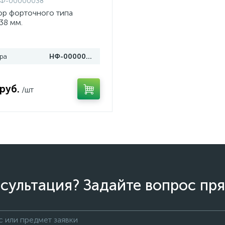
Ф-00000038
ор форточного типа
38 мм.
ра
НФ-00000038
руб.
/шт
сультация? Задайте вопрос пря