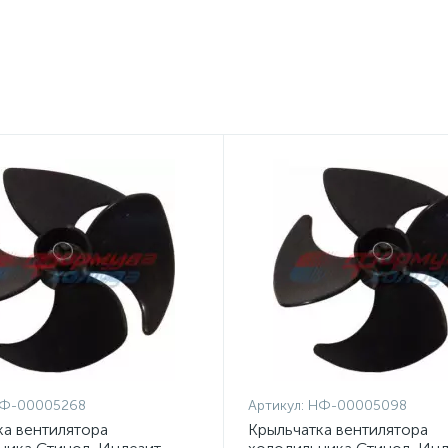
Ф-00005268
Артикул:
НФ-00005098
ка вентилятора
Крыльчатка вентилятора