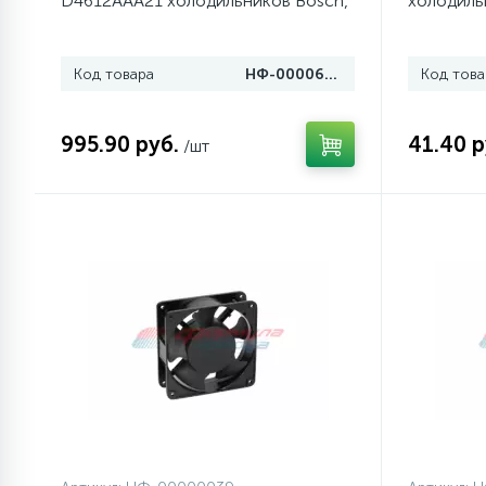
D4612AAA21 холодильников Bosch,
холодиль
Siemens
Аристон 
1
Противовесы
Код товара
НФ-00006934
Код това
16
Пружины бака
995.90 руб.
41.40 р
/шт
44
Ребра барабана
147
Ремни привода
127
Ручки люка
33
Ручки переключения
94
Сальники барабана