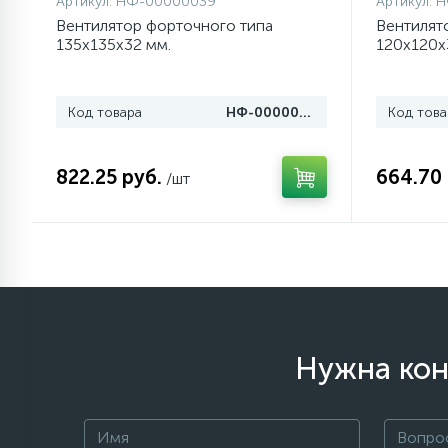
Артикул:
НФ-00000039
Артикул:
Н
Вентилятор форточного типа
Вентилят
135х135х32 мм.
120х120х
77
Сливные насосы (помпы)
45
Код товара
НФ-00000039
Код това
Сливные фильтры
822.25 руб.
664.70 
5
/шт
Смазки
15
Стекла люка
27
Суппорты (ступицы)
Нужна кон
6
Таходатчики
ТЭНы (нагревательные
90