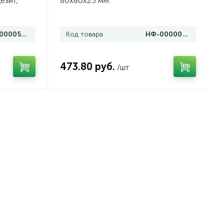
езит,
80х80х25 мм.
НФ-00005098
Код товара
НФ-00000042
473.80 руб.
/шт