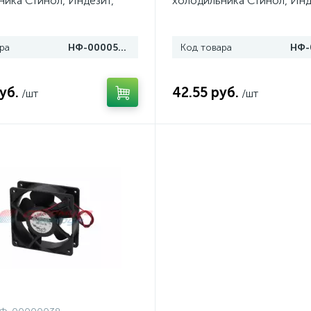
ника Стинол, Индезит,
холодильника Стинол, Инд
(90 мм)
Аристон (100 мм)
ра
НФ-00005268
Код товара
уб.
42.55 руб.
/шт
/шт