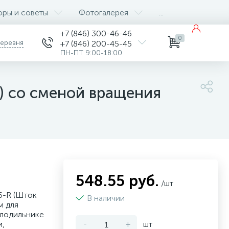
оры и советы
Фотогалерея
...
+7 (846) 300-46-46
0
деревня
+7 (846) 200-45-45
ПН-ПТ 9:00-18:00
.) со сменой вращения
548.55 руб.
/шт
5-R (Шток
В наличии
м для
олодильнике
и,
-
+
шт