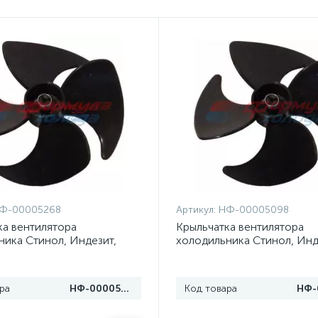
Ф-00005268
Артикул:
НФ-00005098
ка вентилятора
Крыльчатка вентилятора
ника Стинол, Индезит,
холодильника Стинол, Инд
(90 мм)
Аристон (100 мм)
ра
НФ-00005268
Код товара