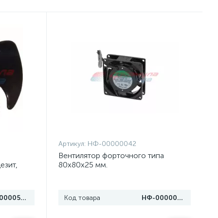
Артикул:
НФ-00000042
Вентилятор форточного типа
езит,
80х80х25 мм.
НФ-00005098
Код товара
НФ-00000042