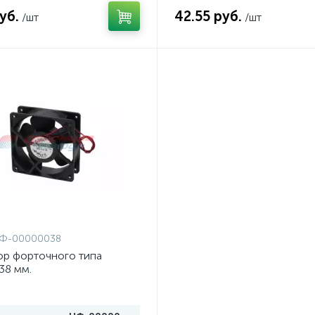
уб.
42.55 руб.
/шт
/шт
Ф-00000038
ор форточного типа
38 мм.