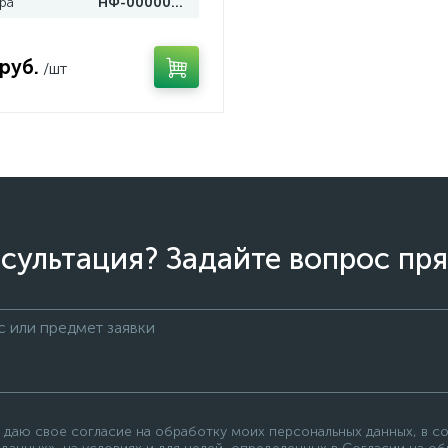
ра
НФ-00000038
руб.
/шт
сультация? Задайте вопрос пря
 даю свое согласие на обработку моих персональных данных, в с