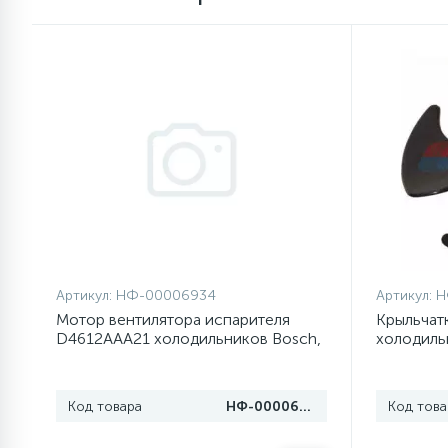
1
Противовесы
16
Пружины бака
44
Ребра барабана
147
Ремни привода
Артикул:
НФ-00006934
Артикул:
Н
127
Ручки люка
Мотор вентилятора испарителя
Крыльчат
D4612AAA21 холодильников Bosch,
холодиль
Siemens
Аристон 
33
Ручки переключения
Код товара
НФ-00006934
Код това
94
Сальники барабана