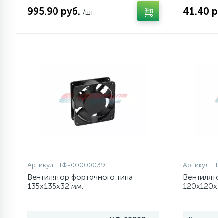
995.90 руб.
41.40 р
/шт
77
Сливные насосы (помпы)
45
Сливные фильтры
5
Смазки
15
Стекла люка
27
Суппорты (ступицы)
Артикул:
НФ-00000039
Артикул:
Н
Вентилятор форточного типа
Вентилят
6
Таходатчики
135х135х32 мм.
120х120х
ТЭНы (нагревательные
90