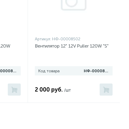
Артикул:
НФ-00008502
 120W
Вентилятор 12" 12V Puller 120W "S"
НФ-00008506
Код товара
НФ-00008502
2 000 руб.
/шт