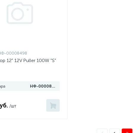
НФ-00008498
ор 12" 12V Puller 100W "S"
ара
НФ-00008498
уб.
/шт