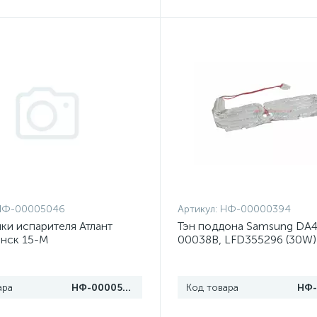
НФ-00005046
Артикул:
НФ-00000394
йки испарителя Атлант
Тэн поддона Samsung DA4
нск 15-М
00038B, LFD355296 (30W)
ара
НФ-00005046
Код товара