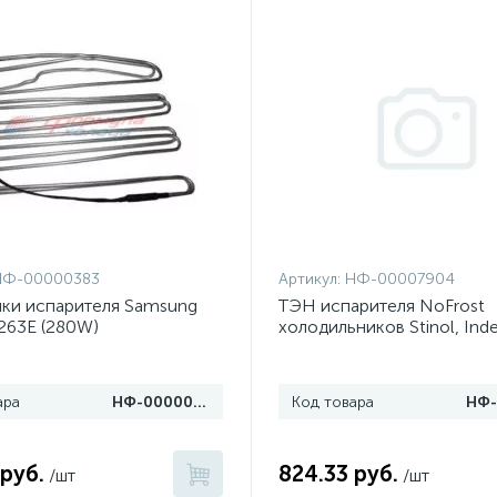
НФ-00000383
Артикул:
НФ-00007904
йки испарителя Samsung
ТЭН испарителя NoFrost
263E (280W)
холодильников Stinol, Inde
851064 (широкий)
ара
НФ-00000383
Код товара
 руб.
824.33 руб.
/шт
/шт