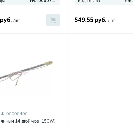
ара
НФ-00007903
Код товара
 руб.
549.55 руб.
/шт
/шт
НФ-00000400
лянный 14 дюймов (150W)