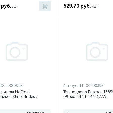
 руб.
629.70 руб.
/шт
/шт
НФ-00007903
Артикул:
НФ-00000397
рителя NoFrost
Тэн поддона Бирюса 138
иков Stinol, Indesit
09, мод. 143, 144 (177W)
узкий)