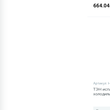
664.04
1
Противовесы
16
Пружины бака
44
Ребра барабана
147
Ремни привода
127
Ручки люка
Артикул:
ТЭН испа
33
Ручки переключения
холодильн
851063 (
94
Сальники барабана