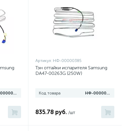
Артикул:
НФ-00000385
amsung
Тэн оттайки испарителя Samsung
DA47-00263G (250W)
НФ-00000386
Код товара
НФ-00000385
835.78 руб.
/шт