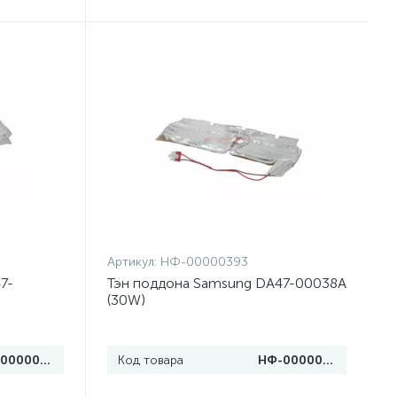
Артикул:
НФ-00000393
7-
Тэн поддона Samsung DA47-00038A
(30W)
НФ-00000394
Код товара
НФ-00000393