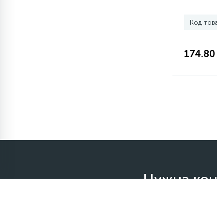
элементы)
Код тов
12
Улитки помп
174.80
12
Шкивы барабана
9
Шланги залива
27
Шланги слива
20
Щетки двигателя
Нужна кон
30
Электронные модули