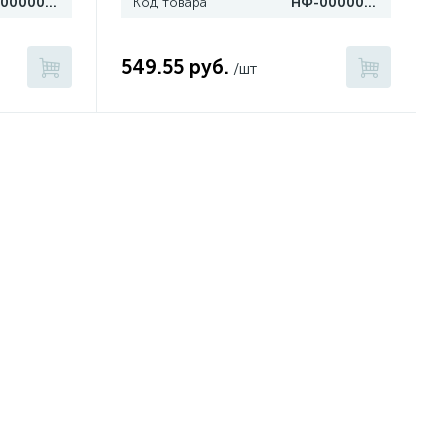
НФ-00000397
Код товара
НФ-00000395
549.55 руб.
/шт