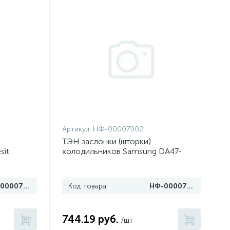
Артикул:
НФ-00007902
ТЭН заслонки (шторки)
sit
холодильников Samsung DA47-
00142D (RL, SL)
НФ-00007904
Код товара
НФ-00007902
744.19 руб.
/шт