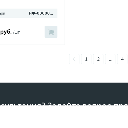
ара
НФ-00000400
 руб.
/шт
1
2
...
4
сультация? Задайте вопрос пря