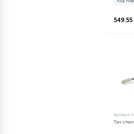
Код тов
77
Сливные насосы (помпы)
549.55
45
Сливные фильтры
5
Смазки
15
Стекла люка
27
Суппорты (ступицы)
6
Таходатчики
Артикул:
Тэн стек
ТЭНы (нагревательные
90