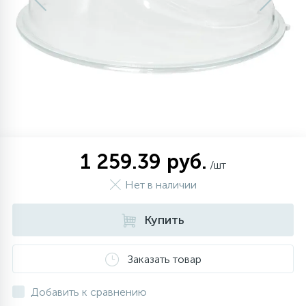
Зеркала инспекционные, телескопические
32
18
6
О магазине
Вентиляторы
Испарители
Зимние комплекты
Золотники, колпачки, порты
Обратные клапаны
магниты
Инструмент для монтажа и ремонта
Манометрические станции, коллекторы,
3
4
1
Новости
Пластиковые части, полки, балконы
Компрессоры винтовые
Инструмент для ремонта
Отделители жидкости, масла
кондиционеров
манометры, мановакууметры
42
63
14
7
Обзоры и советы
Испарители
Датчики оттайки, дефростеры
Компрессоры поршневые герметичные
Компрессоры для кондиционеров
Регуляторы давления
Мультиметры, клещи измерительные
Регуляторы скорости вращения
66
45
4
Фотогалерея
Испарители, конденсаторы
Компрессоры поршневые полугерметичные
Конденсаторы пусковые
Колпачки для опрессовки магистрали
Риммеры, фаскосниматели
1 259.39 руб.
вентилятором
/шт
Нет в наличии
Компрессоры автокондиционеров,
51
7
9
Оплата и доставка
Реле для холодильников
Компрессоры ротационные
Кронштейны, решетки, козырьки
Реле давления и температуры
Специальный инструмент
рефрижераторов
Купить
30
32
2
6
Контакты
Конденсаторы
Таймеры оттайки
Компрессоры спиральные
Медный фитинг
Реле протока
Термометры
Заказать товар
27
14
2
4
Кондиционеры
Трубка капиллярная
Конденсаторы
Обмотка трассы, скотч
Смотровые стекла
Течеискатели UV
Добавить к сравнению