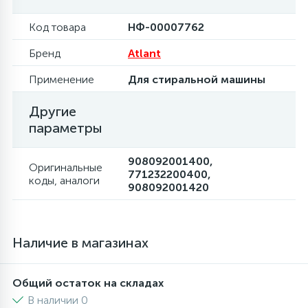
6
Код товара
НФ-00007762
Шлейфы дверей
Фильтры осушители
Бренд
Atlant
3
Фильтры для воды
Фильтры разборные
Применение
Для стиральной машины
Другие
1
Вентили, проколки
Шаровые вентили
параметры
908092001400,
Электрокомпоненты
Оригинальные
771232200400,
коды, аналоги
908092001420
Наличие в магазинах
Общий остаток на складах
В наличии 0