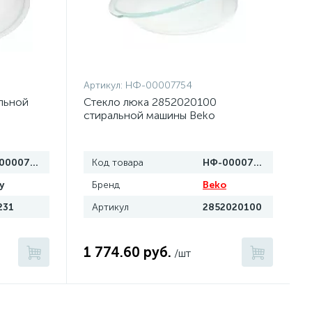
Артикул:
НФ-00007754
льной
Стекло люка 2852020100
стиральной машины Beko
НФ-00007756
Код товара
НФ-00007754
y
Бренд
Beko
231
Артикул
2852020100
1 774.60 руб.
/шт