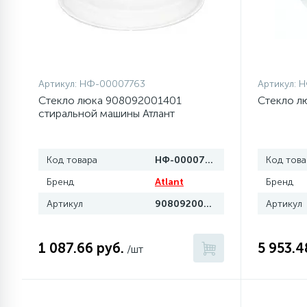
Артикул:
НФ-00007763
Артикул:
Н
Стекло люка 908092001401
Стекло л
стиральной машины Атлант
Код товара
НФ-00007763
Код това
Бренд
Atlant
Бренд
Артикул
908092001401
Артикул
1 087.66 руб.
5 953.4
/шт