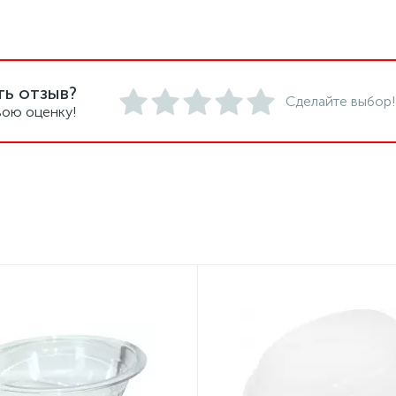
ть отзыв?
Сделайте выбор!
вою оценку!