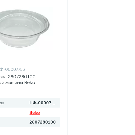
Ф-00007753
юка 2807280100
ой машины Beko
ра
НФ-00007753
Beko
2807280100