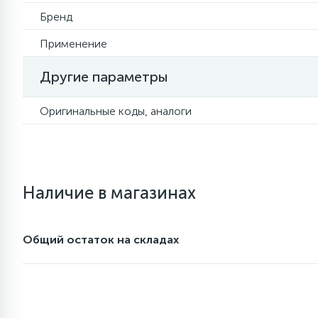
Бренд
7
7
Уплотнительная резина
Фреон для кондиционеров
Фильтры маслянные
Применение
6
Другие параметры
Шлейфы дверей
Фильтры осушители
Оригинальные коды, аналоги
3
Фильтры для воды
Фильтры разборные
1
Вентили, проколки
Шаровые вентили
Наличие в магазинах
Электрокомпоненты
Общий остаток на складах