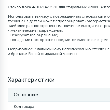
Конденсаторы
14
4
Стекло люка 481071423981 для стиральных машин Ariston,
Трубка капиллярная
Обмотка трассы, скотч
Смотровые стекла
27
Конденсаторы
Течеискатели UV
2
Использовать технику с поврежденным стеклом катего
Кондиционеры
трещина на детали может спровоцировать разгерметиза
13
6
Термопредохранители
Перфолента, траверса
Соленоидные вентили
наиболее распространенным причинам выхода из стро
20
Течеискатели электронные
- механические повреждения;
Уплотнительные кольца,
28
- неаккуратное обращение;
сальники
Теплоизоляция (труба, лист,
56
5
- попадание посторонних предметов вместе с вещами.
Заслонки
Провод, кабель, гофра
лента, клей)
24
Трубогибы
Фильтры-осушители/
15
Непригодное к дальнейшему использованию стекло не
Маслоотделители
и брендом Вашей стиральной машины.
Лотки (поддоны) для сбора
Пульты универсальные,
Терморегулирующие
16
6
конденсата
платы управления
вентили
20
Труборасширители
Фитинг
5
Лампы, защитные коробы
Теплоизоляция
Труба медная (бухтовая)
Труборезы
Характеристики
Фреон для
1
автокондиционеров и
4
Модули управления
Труба алюминиевая
Труба медная (хлысты)
рефрижераторов
Шланги зарядные
Основные
7
Шланги (фреонопроводы)
Ручки для холодильника
Труба медная
Фильтры антикислотные
Код товара