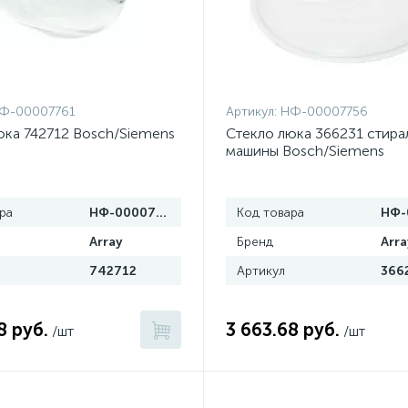
Ф-00007761
Артикул:
НФ-00007756
юка 742712 Bosch/Siemens
Стекло люка 366231 стира
машины Bosch/Siemens
ра
НФ-00007761
Код товара
Array
Бренд
Arra
742712
Артикул
366
8 руб.
3 663.68 руб.
/шт
/шт