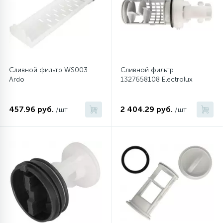
6
Шлейфы дверей
Фильтры осушители
3
Фильтры для воды
Фильтры разборные
Сливной фильтр WS003
Сливной фильтр
Ardo
1327658108 Electrolux
1
Вентили, проколки
Шаровые вентили
457.96 руб.
2 404.29 руб.
/шт
/шт
Электрокомпоненты