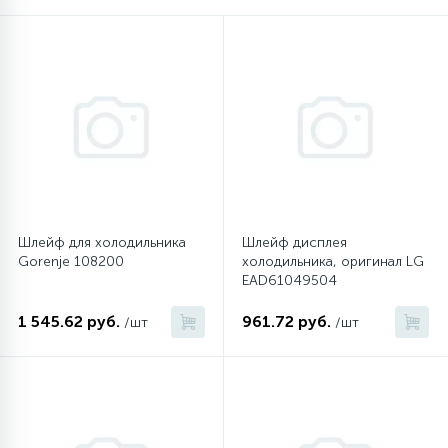
16
Пружины бака
44
Ребра барабана
147
Ремни привода
127
Шлейф для холодильника
Шлейф дисплея
Ручки люка
Gorenje 108200
холодильника, оригинал LG
EAD61049504
33
Ручки переключения
1 545.62 руб.
961.72 руб.
/шт
/шт
94
Сальники барабана
77
Сливные насосы (помпы)