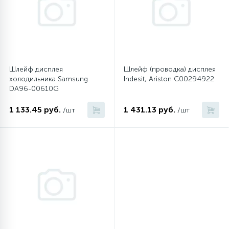
45
Сливные фильтры
5
Смазки
Шлейф дисплея
Шлейф (проводка) дисплея
холодильника Samsung
Indesit, Ariston C00294922
DA96-00610G
15
Стекла люка
1 133.45 руб.
1 431.13 руб.
/шт
/шт
27
Суппорты (ступицы)
6
Таходатчики
90
ТЭНы (нагревательные элементы)
12
Улитки помп