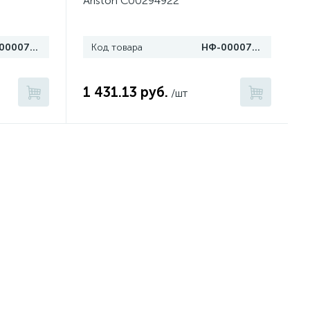
Ariston C00294922
НФ-00007959
Код товара
НФ-00007956
1 431.13 руб.
/шт