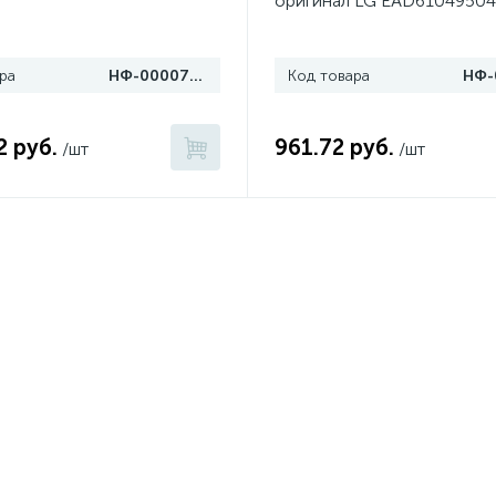
оригинал LG EAD61049504
ра
НФ-00007960
Код товара
2 руб.
961.72 руб.
/шт
/шт