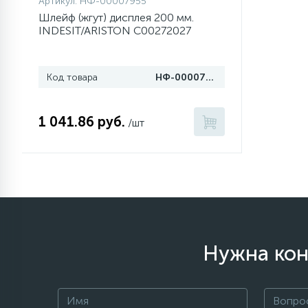
Артикул:
НФ-00007955
Шлейф (жгут) дисплея 200 мм.
INDESIT/ARISTON C00272027
77
Сливные насосы (помпы)
45
Код товара
НФ-00007955
Сливные фильтры
1 041.86 руб.
5
/шт
Смазки
15
Стекла люка
27
Суппорты (ступицы)
Нужна кон
6
Таходатчики
ТЭНы (нагревательные
90