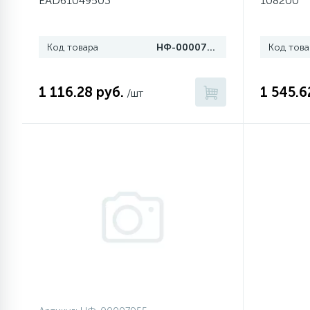
EAD61049503
108200
1
Противовесы
Код товара
НФ-00007961
Код това
16
Пружины бака
1 116.28 руб.
1 545.6
/шт
44
Ребра барабана
147
Ремни привода
127
Ручки люка
33
Ручки переключения
94
Сальники барабана