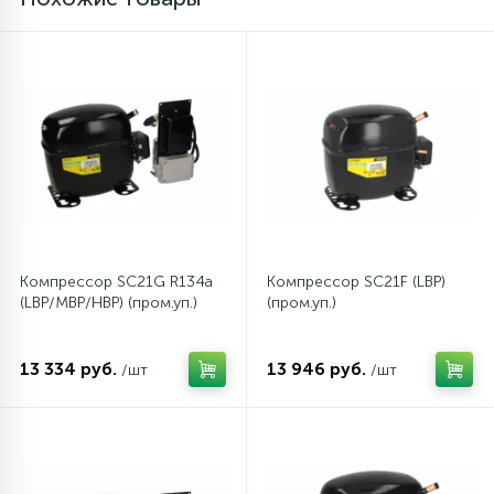
12
Шкивы барабана
9
Шланги залива
27
Шланги слива
20
Компрессор SC21G R134a
Компрессор SC21F (LBP)
Щетки двигателя
(LBP/MBP/HBP) (пром.уп.)
(пром.уп.)
30
Электронные модули
13 334 руб.
13 946 руб.
/шт
/шт