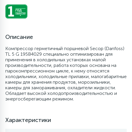
6
4
Шлейфы дверей
Панели управления
Фильтры осушители
87
3
Фильтры для воды
Патрубки
Фильтры разборные
Описание
39
1
Компрессор герметичный поршневой Secop (Danfoss)
Вентили, проколки
Петли люка
Шаровые вентили
TL 5 G 195B4029 специально оптимизирован для
применения в холодильных установках малой
производительности, работа которых основана на
2
Пластиковые изделия
Электрокомпоненты
парокомпрессионном цикле, к нему относятся
холодильники, холодильные прилавки, малогабаритные
камеры для хранения продуктов, морозильники,
22
камеры для замораживания, охладители жидкости.
Подшипники
Обладает высокой холодопроизводительностью и
энергосберегающим режимом.
2
Программаторы, таймеры
Характеристики
1
Противовесы