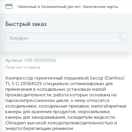
Наличный и безналичный расчет, банковские карты
20
28
48
13
6
Термопредохранители
Перфолента, траверса
Уплотнительные кольца, сальники
Крестовины
Соленоидные вентили
Течеискатели электронные
Быстрый заказ
24
56
15
2
5
Фильтры-осушители/Маслоотделители
Заслонки
Провод, кабель, гофра
Крышки
Теплоизоляция (труба, лист, лента, клей)
Трубогибы
20
16
16
6
Лотки (поддоны) для сбора конденсата
Пульты универсальные, платы управления
Фитинг
Крючки люка
Терморегулирующие вентили
Труборасширители
Артикул:
НФ-00001916
Фреон для автокондиционеров и
20
5
1
Пока нет отзывов
Лампы, защитные коробы
Теплоизоляция
Люки в сборе
Труба медная (бухтовая)
Труборезы
рефрижераторов
Компрессор герметичный поршневой Secop (Danfoss)
TL 5 G 195B4029 специально оптимизирован для
188
4
Модули управления
Труба алюминиевая
Шланги (фреонопроводы)
Манжеты люка
Труба медная (хлысты)
Шланги зарядные
применения в холодильных установках малой
производительности, работа которых основана на
парокомпрессионном цикле, к нему относятся
7
5
холодильники, холодильные прилавки, малогабаритные
Ручки для холодильника
Труба медная
Ножки
Фильтры антикислотные
камеры для хранения продуктов, морозильники,
камеры для замораживания, охладители жидкости.
Обладает высокой холодопроизводительностью и
44
7
7
Уплотнительная резина
Фреон для кондиционеров
Обода, рамки люка
Фильтры маслянные
энергосберегающим режимом.