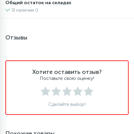
Общий остаток на складах
В наличии 0
45
Сливные фильтры
5
Смазки
Отзывы
15
Стекла люка
Хотите оставить отзыв?
27
Суппорты (ступицы)
Поставьте свою оценку!
6
Таходатчики
Сделайте выбор!
90
ТЭНы (нагревательные элементы)
12
Похожие товары
Улитки помп