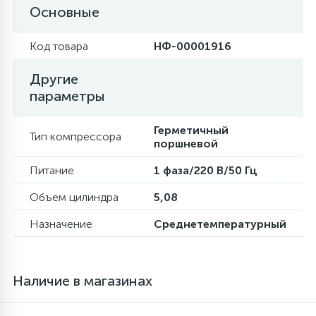
Основные
16
Пружины бака
Код товара
НФ-00001916
44
Другие
Ребра барабана
параметры
147
Ремни привода
Герметичный
Тип компрессора
поршневой
127
Питание
1 фаза/220 В/50 Гц
Ручки люка
Объем цилиндра
5,08
33
Ручки переключения
Назначение
Среднетемпературный
94
Сальники барабана
Наличие в магазинах
77
Сливные насосы (помпы)