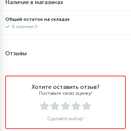
Наличие в магазинах
45
Сливные фильтры
Общий остаток на складах
В наличии 0
5
Смазки
15
Отзывы
Стекла люка
27
Суппорты (ступицы)
Хотите оставить отзыв?
6
Таходатчики
Поставьте свою оценку!
90
ТЭНы (нагревательные элементы)
Сделайте выбор!
12
Улитки помп