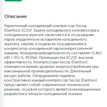
6
4
Шлейфы дверей
Панели управления
Фильтры осушители
Описание
87
3
Герметичный холодильный компрессор Secop
Фильтры для воды
Патрубки
Фильтры разборные
(Danfoss) SC21F. Задача холодильного компрессора в
холодильном агрегате заключается в отсасывании
39
1
паров хладагента из испарителя холодильного
Вентили, проколки
Петли люка
Шаровые вентили
агрегата, сжатия, и подачи их под давлением в
конденсатор холодильной парокомпрессионной
машины. Холодопроизводительность составляет 0,462
2
Пластиковые изделия
Электрокомпоненты
кВт (-35/-5, R134a). Преимущества SC21F: высокая
эффективность. Компрессоры Secop (Danfoss)
отличаются низким уровнем энергопотребления при
22
максимальной производительности. Длительный
Подшипники
ресурс работы. Оборудование надежно,
конструктивно каждый компрессор Secop (Danfoss)
представляет собой современное техническое
2
Программаторы, таймеры
решение, основой которого является инновационные
разработки в области холодильной техники.
1
Противовесы