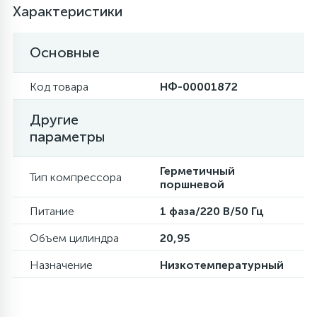
Характеристики
16
Пружины бака
Основные
44
Ребра барабана
Код товара
НФ-00001872
Другие
147
Ремни привода
параметры
127
Герметичный
Ручки люка
Тип компрессора
поршневой
Питание
1 фаза/220 В/50 Гц
33
Ручки переключения
Объем цилиндра
20,95
94
Назначение
Низкотемпературный
Сальники барабана
77
Сливные насосы (помпы)