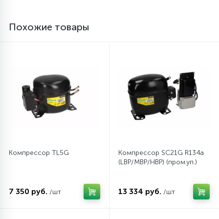
Похожие товары
12
Шкивы барабана
9
Шланги залива
27
Шланги слива
20
Щетки двигателя
Компрессор TL5G
Компрессор SC21G R134a
30
Электронные модули
(LBP/MBP/HBP) (пром.уп.)
7 350 руб.
13 334 руб.
/шт
/шт