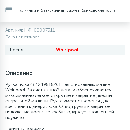
20
28
13
6
Наличный и безналичный расчет, банковские карты
Термопредохранители
Перфолента, траверса
Уплотнительные кольца, сальники
Соленоидные вентили
Течеискатели электронные
24
56
15
5
Фильтры-осушители/Маслоотделители
Заслонки
Провод, кабель, гофра
Теплоизоляция (труба, лист, лента, клей)
Трубогибы
Артикул:
НФ-00007511
Пока нет отзывов
20
16
6
Лотки (поддоны) для сбора конденсата
Пульты универсальные, платы управления
Фитинг
Терморегулирующие вентили
Труборасширители
Бренд
Whirlpool
Фреон для автокондиционеров и
5
1
Лампы, защитные коробы
Теплоизоляция
Труба медная (бухтовая)
Труборезы
рефрижераторов
Описание
4
Ручка люка 481249818261 для стиральных машин
Модули управления
Труба алюминиевая
Шланги (фреонопроводы)
Труба медная (хлысты)
Шланги зарядные
Whirlpool. За счет данной детали обеспечивается
максимально легкое открытие и закрытие дверцы
стиральной машины. Ручка имеет отверстия для
7
Ручки для холодильника
Труба медная
Фильтры антикислотные
крепления к двери люка. Отвод ручки в закрытое
положение достигается благодаря установленной
пружине.
7
7
Уплотнительная резина
Фреон для кондиционеров
Фильтры маслянные
Причины поломки: