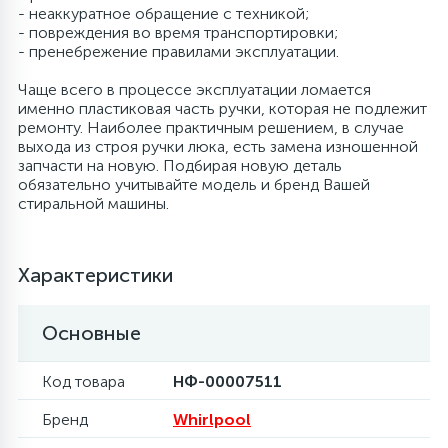
- неаккуратное обращение с техникой;
- повреждения во время транспортировки;
6
Шлейфы дверей
Фильтры осушители
- пренебрежение правилами эксплуатации.
Чаще всего в процессе эксплуатации ломается
3
Фильтры для воды
Фильтры разборные
именно пластиковая часть ручки, которая не подлежит
ремонту. Наиболее практичным решением, в случае
выхода из строя ручки люка, есть замена изношенной
1
запчасти на новую. Подбирая новую деталь
Вентили, проколки
Шаровые вентили
обязательно учитывайте модель и бренд Вашей
стиральной машины.
Электрокомпоненты
Характеристики
Основные
Код товара
НФ-00007511
Бренд
Whirlpool