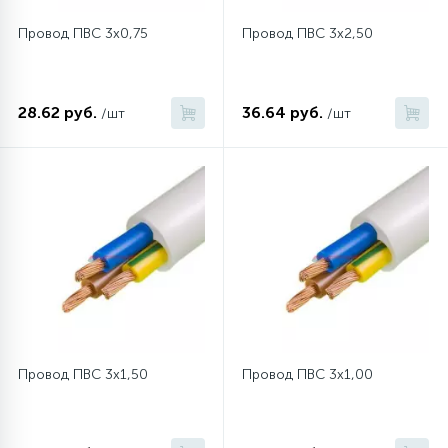
Провод ПВС 3х0,75
Провод ПВС 3x2,50
16
Пружины бака
44
28.62 руб.
36.64 руб.
/шт
/шт
Ребра барабана
147
Ремни привода
127
Ручки люка
33
Ручки переключения
94
Сальники барабана
Провод ПВС 3x1,50
Провод ПВС 3x1,00
77
Сливные насосы (помпы)