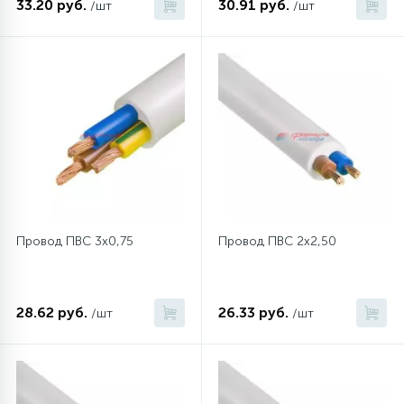
33.20 руб.
30.91 руб.
/шт
/шт
45
Сливные фильтры
5
Смазки
15
Стекла люка
27
Суппорты (ступицы)
Провод ПВС 3x0,75
Провод ПВС 2х2,50
6
Таходатчики
28.62 руб.
26.33 руб.
/шт
/шт
90
ТЭНы (нагревательные элементы)
12
Улитки помп