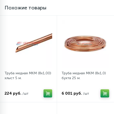
Похожие товары
45
Сливные фильтры
5
Смазки
15
Стекла люка
27
Суппорты (ступицы)
Труба медная MKM (8x1,00)
Труба медная MKM (8x1,0)
хлыст 5 м.
бухта 25 м.
6
Таходатчики
224 руб.
6 001 руб.
/шт
/шт
90
ТЭНы (нагревательные элементы)
12
Улитки помп