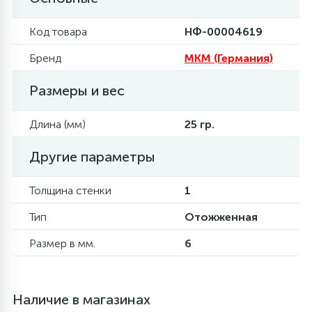
6
4
Шлейфы дверей
Панели управления
Фильтры осушители
Код товара
НФ-00004619
Бренд
MKM (Германия)
87
3
Фильтры для воды
Патрубки
Фильтры разборные
Размеры и вес
39
1
Вентили, проколки
Петли люка
Шаровые вентили
Длина (мм)
25 гр.
Другие параметры
2
Пластиковые изделия
Электрокомпоненты
Толщина стенки
1
22
Подшипники
Тип
Отожженная
Размер в мм.
6
2
Программаторы, таймеры
1
Наличие в магазинах
Противовесы