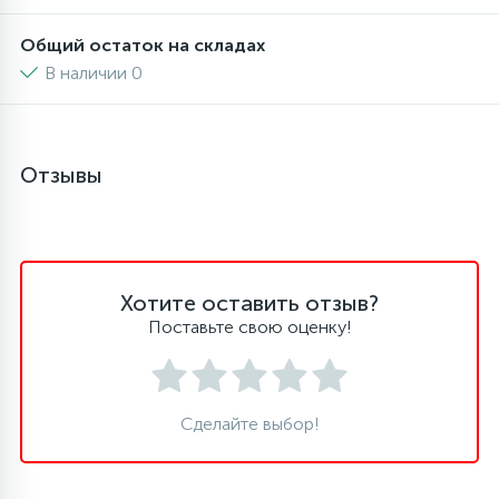
Общий остаток на складах
16
Пружины бака
В наличии 0
44
Ребра барабана
Отзывы
147
Ремни привода
127
Ручки люка
Хотите оставить отзыв?
Поставьте свою оценку!
33
Ручки переключения
94
Сальники барабана
Сделайте выбор!
77
Сливные насосы (помпы)