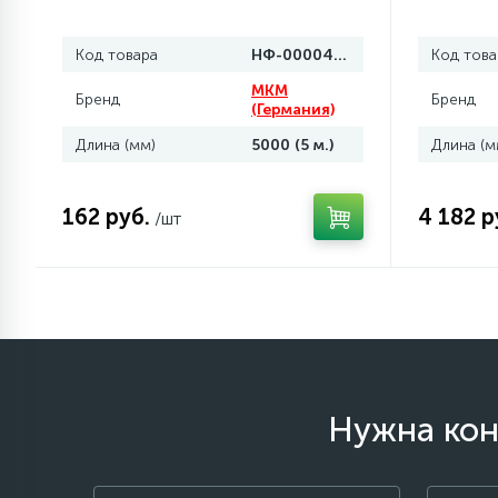
элементы)
Код товара
НФ-00004620
Код това
12
Улитки помп
MKM
Бренд
Бренд
(Германия)
12
Шкивы барабана
Длина (мм)
5000 (5 м.)
Длина (м
9
162 руб.
4 182 р
Шланги залива
/шт
27
Шланги слива
20
Щетки двигателя
30
Нужна кон
Электронные модули