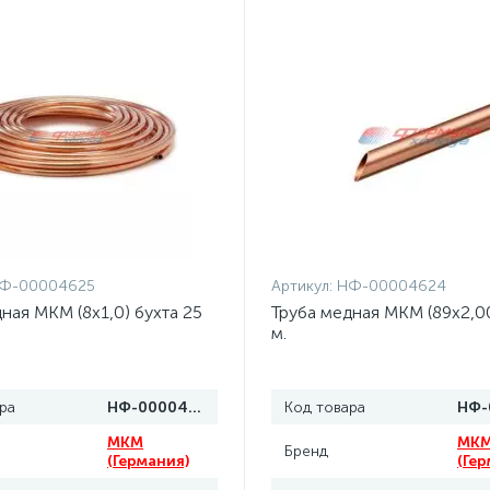
Ф-00004625
Артикул:
НФ-00004624
ная MKM (8x1,0) бухта 25
Труба медная MKM (89x2,00
м.
ра
НФ-00004625
Код товара
MKM
MK
Бренд
(Германия)
(Гер