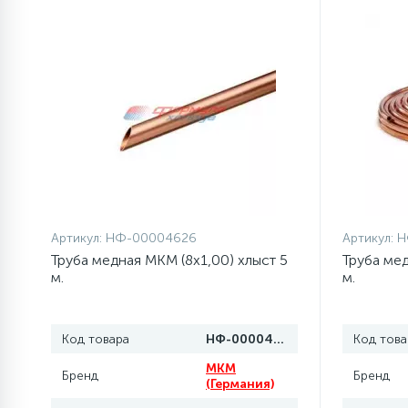
1
Противовесы
16
Пружины бака
44
Ребра барабана
147
Ремни привода
Артикул:
НФ-00004626
Артикул:
Н
Труба медная MKM (8x1,00) хлыст 5
Труба мед
127
м.
м.
Ручки люка
33
Код товара
НФ-00004626
Код това
Ручки переключения
MKM
Бренд
Бренд
(Германия)
94
Сальники барабана