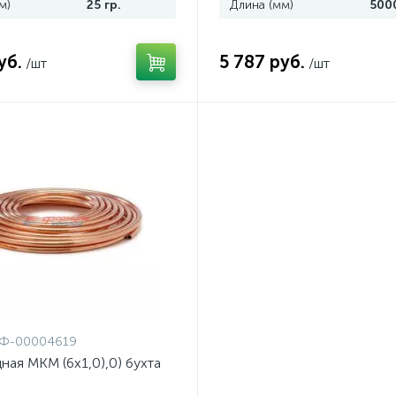
м)
25 гр.
Длина (мм)
5000
уб.
5 787 руб.
/шт
/шт
Ф-00004619
ная MKM (6x1,0),0) бухта