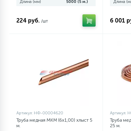
Длина (мм)
5000 (5 м.)
Длина (м
77
Сливные насосы (помпы)
224 руб.
6 001 р
/шт
45
Сливные фильтры
5
Смазки
15
Стекла люка
27
Суппорты (ступицы)
6
Таходатчики
Артикул:
НФ-00004620
Артикул:
Н
Труба медная MKM (6x1,00) хлыст 5
Труба мед
м.
25 м.
ТЭНы (нагревательные
90