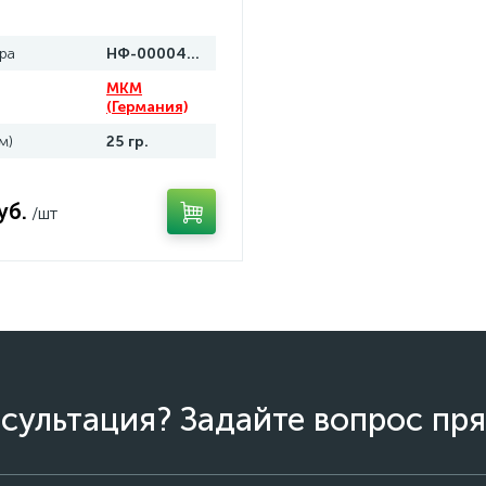
ра
НФ-00004619
MKM
(Германия)
м)
25 гр.
уб.
/шт
сультация? Задайте вопрос пря