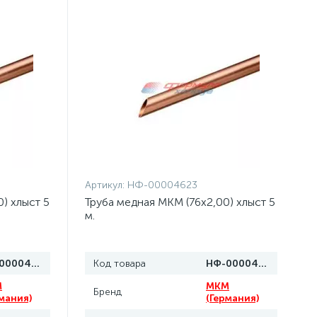
Артикул:
НФ-00004623
) хлыст 5
Труба медная MKM (76x2,00) хлыст 5
м.
НФ-00004624
Код товара
НФ-00004623
M
MKM
Бренд
мания)
(Германия)