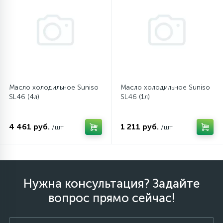
12
Шкивы барабана
9
Шланги залива
Масло холодильное Suniso
Масло холодильное Suniso
27
Шланги слива
SL46 (4л)
SL46 (1л)
20
4 461 руб.
1 211 руб.
/шт
/шт
Щетки двигателя
30
Электронные модули
Нужна консультация? Задайте
вопрос прямо сейчас!