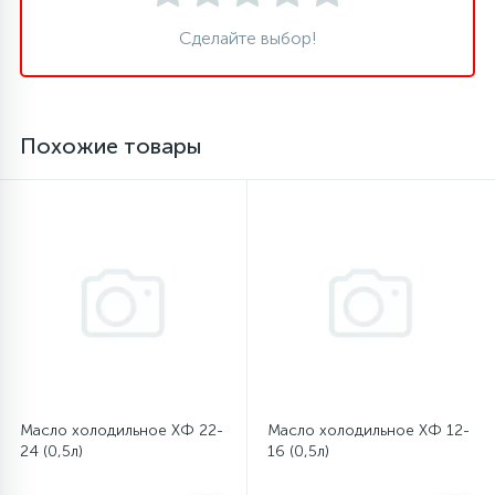
Сделайте выбор!
16
Пружины бака
44
Ребра барабана
Похожие товары
147
Ремни привода
127
Ручки люка
33
Ручки переключения
94
Сальники барабана
Масло холодильное ХФ 22-
Масло холодильное ХФ 12-
24 (0,5л)
16 (0,5л)
77
Сливные насосы (помпы)