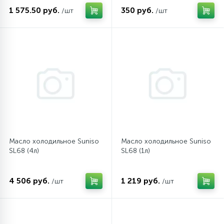
1 575.50 руб.
350 руб.
/шт
/шт
45
Сливные фильтры
5
Смазки
15
Стекла люка
27
Суппорты (ступицы)
Масло холодильное Suniso
Масло холодильное Suniso
SL68 (4л)
SL68 (1л)
6
Таходатчики
4 506 руб.
1 219 руб.
/шт
/шт
90
ТЭНы (нагревательные элементы)
12
Улитки помп