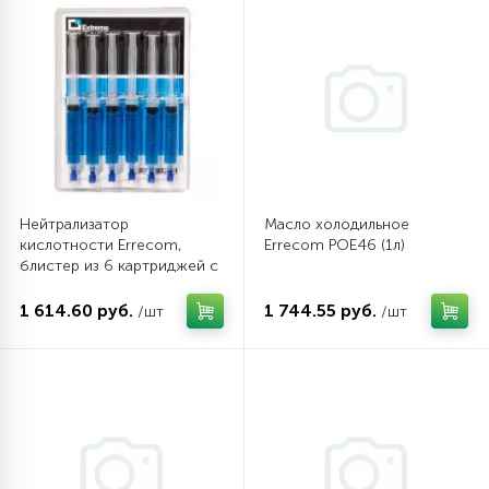
16
Пружины бака
44
Ребра барабана
147
Ремни привода
Нейтрализатор
Масло холодильное
кислотности Errecom,
Errecom POE46 (1л)
127
блистер из 6 картриджей с
Ручки люка
адаптерами
1 614.60 руб.
1 744.55 руб.
/шт
/шт
33
Ручки переключения
94
Сальники барабана
77
Сливные насосы (помпы)