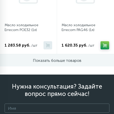
45
Сливные фильтры
Масло холодильное
Масло холодильное
5
Errecom POE32 (1л)
Errecom PAG46 (1л)
Смазки
1 283.58 руб.
1 620.35 руб.
15
/шт
/шт
Стекла люка
Показать больше товаров
27
Суппорты (ступицы)
6
Таходатчики
Нужна консультация? Задайте
вопрос прямо сейчас!
90
ТЭНы (нагревательные элементы)
12
Улитки помп