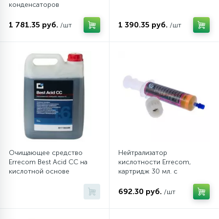
конденсаторов
(AB1207.P.01)
6
4
Шлейфы дверей
Панели управления
Фильтры осушители
1 781.35 руб.
1 390.35 руб.
/шт
/шт
87
3
Фильтры для воды
Патрубки
Фильтры разборные
39
1
Вентили, проколки
Петли люка
Шаровые вентили
2
Пластиковые изделия
Электрокомпоненты
22
Подшипники
Очищающее средство
Нейтрализатор
Errecom Best Acid CC на
кислотности Errecom,
кислотной основе
картридж 30 мл. с
2
Программаторы, таймеры
(AB1212.P.01)
пластиковым адаптером
692.30 руб.
/шт
1
Противовесы