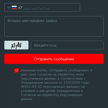
+7
12
Шкивы барабана
9
Шланги залива
27
Шланги слива
Отправить сообщение
20
Щетки двигателя
Нажимая кнопку «Отправить сообщение», я
даю свое согласие на обработку моих
30
Электронные модули
персональных данных, в соответствии с
Федеральным законом от 27.07.2006 года
№152-ФЗ «О персональных данных», на
условиях и для целей, определенных в
Согласии на обработку персональных
данных