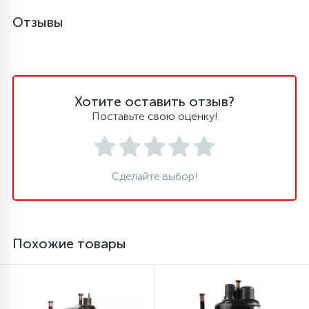
Отзывы
45
Сливные фильтры
5
Смазки
Хотите оставить отзыв?
Поставьте свою оценку!
15
Стекла люка
27
Суппорты (ступицы)
Сделайте выбор!
6
Таходатчики
Похожие товары
90
ТЭНы (нагревательные элементы)
12
Улитки помп