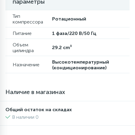
параметры
16
Пружины бака
Тип
Ротационный
компрессора
44
Питание
1 фаза/220 В/50 Гц
Ребра барабана
Объем
29.2 cm³
цилиндра
147
Ремни привода
Высокотемпературный
Назначение
(кондиционирование)
127
Ручки люка
33
Наличие в магазинах
Ручки переключения
Общий остаток на складах
94
Сальники барабана
В наличии 0
77
Сливные насосы (помпы)