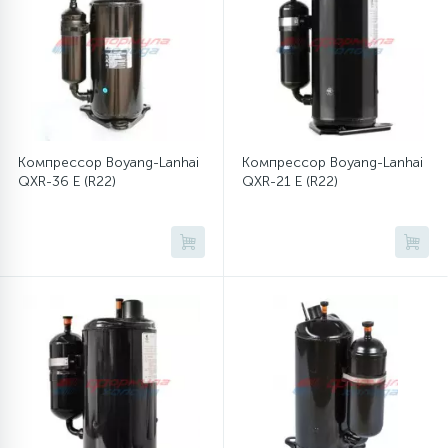
12
Шкивы барабана
9
Шланги залива
Компрессор Boyang-Lanhai
Компрессор Boyang-Lanhai
QXR-36 E (R22)
QXR-21 E (R22)
27
Шланги слива
20
Щетки двигателя
30
Электронные модули