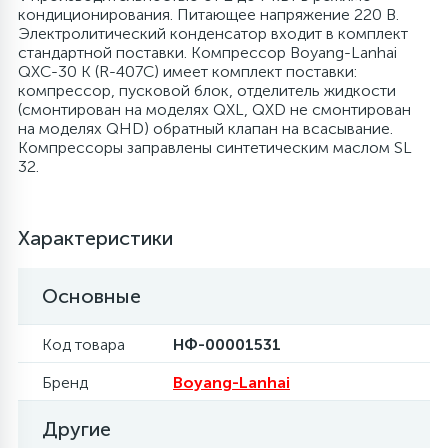
кондиционирования. Питающее напряжение 220 В.
Электролитический конденсатор входит в комплект
6
4
Шлейфы дверей
Панели управления
Фильтры осушители
стандартной поставки. Компрессор Boyang-Lanhai
QXC-30 K (R-407C) имеет комплект поставки:
компрессор, пусковой блок, отделитель жидкости
87
3
Фильтры для воды
Патрубки
Фильтры разборные
(смонтирован на моделях QXL, QXD не смонтирован
на моделях QHD) обратный клапан на всасывание.
Компрессоры заправлены синтетическим маслом SL
39
1
32.
Вентили, проколки
Петли люка
Шаровые вентили
2
Характеристики
Пластиковые изделия
Электрокомпоненты
Основные
22
Подшипники
Код товара
НФ-00001531
2
Программаторы, таймеры
Бренд
Boyang-Lanhai
1
Другие
Противовесы