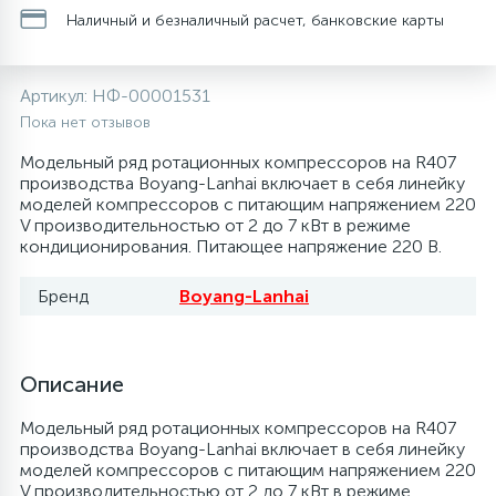
Наличный и безналичный расчет, банковские карты
20
28
48
13
6
Термопредохранители
Перфолента, траверса
Уплотнительные кольца, сальники
Крестовины
Соленоидные вентили
Течеискатели электронные
Артикул:
НФ-00001531
24
56
15
2
5
Фильтры-осушители/Маслоотделители
Заслонки
Провод, кабель, гофра
Крышки
Теплоизоляция (труба, лист, лента, клей)
Трубогибы
Пока нет отзывов
Модельный ряд ротационных компрессоров на R407
20
16
16
6
производства Boyang-Lanhai включает в себя линейку
Лотки (поддоны) для сбора конденсата
Пульты универсальные, платы управления
Фитинг
Крючки люка
Терморегулирующие вентили
Труборасширители
моделей компрессоров с питающим напряжением 220
V производительностью от 2 до 7 кВт в режиме
Фреон для автокондиционеров и
20
5
1
кондиционирования. Питающее напряжение 220 В.
Лампы, защитные коробы
Теплоизоляция
Люки в сборе
Труба медная (бухтовая)
Труборезы
рефрижераторов
Бренд
Boyang-Lanhai
188
4
Модули управления
Труба алюминиевая
Шланги (фреонопроводы)
Манжеты люка
Труба медная (хлысты)
Шланги зарядные
Описание
7
5
Ручки для холодильника
Труба медная
Ножки
Фильтры антикислотные
Модельный ряд ротационных компрессоров на R407
производства Boyang-Lanhai включает в себя линейку
44
7
7
моделей компрессоров с питающим напряжением 220
Уплотнительная резина
Фреон для кондиционеров
Обода, рамки люка
Фильтры маслянные
V производительностью от 2 до 7 кВт в режиме