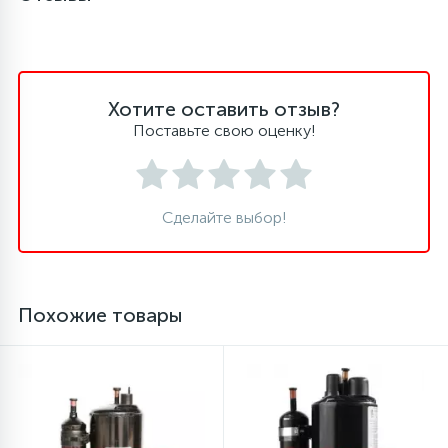
45
Сливные фильтры
Хотите оставить отзыв?
5
Смазки
Поставьте свою оценку!
15
Стекла люка
Сделайте выбор!
27
Суппорты (ступицы)
6
Похожие товары
Таходатчики
90
ТЭНы (нагревательные элементы)
12
Улитки помп