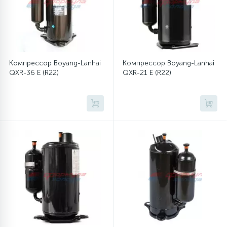
12
Шкивы барабана
9
Компрессор Boyang-Lanhai
Компрессор Boyang-Lanhai
Шланги залива
QXR-36 E (R22)
QXR-21 E (R22)
27
Шланги слива
20
Щетки двигателя
30
Электронные модули