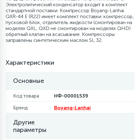
Электролитический конденсатор входит в комплект
стандартной поставки. Компрессор Boyang-Lanhai
6
4
Шлейфы дверей
Панели управления
Фильтры осушители
QXR-44 E (R22) имеет комплект поставки: компрессор,
пусковой блок, отделитель жидкости (смонтирован на
моделях QXL, QXD не смонтирован на моделях QHD)
87
3
Фильтры для воды
Патрубки
Фильтры разборные
обратный клапан на всасывание. Компрессоры
заправлены синтетическим маслом SL 32.
39
1
Вентили, проколки
Петли люка
Шаровые вентили
Характеристики
2
Пластиковые изделия
Электрокомпоненты
Основные
22
Подшипники
Код товара
НФ-00001539
Бренд
Boyang-Lanhai
2
Программаторы, таймеры
Другие
параметры
1
Противовесы