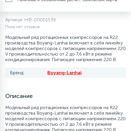
20
28
48
13
6
Термопредохранители
Перфолента, траверса
Уплотнительные кольца, сальники
Крестовины
Соленоидные вентили
Течеискатели электронные
Артикул:
НФ-00001539
24
56
15
2
5
Пока нет отзывов
Фильтры-осушители/Маслоотделители
Заслонки
Провод, кабель, гофра
Крышки
Теплоизоляция (труба, лист, лента, клей)
Трубогибы
Модельный ряд ротационных компрессоров на R22
производства Boyang-Lanhai включает в себя линейку
20
16
16
6
моделей компрессоров с питающим напряжением 220
Лотки (поддоны) для сбора конденсата
Пульты универсальные, платы управления
Фитинг
Крючки люка
Терморегулирующие вентили
Труборасширители
V производительностью от 2 до 7,6 кВт в режиме
кондиционирования. Питающее напряжение 220 В.
Фреон для автокондиционеров и
20
5
1
Лампы, защитные коробы
Теплоизоляция
Люки в сборе
Труба медная (бухтовая)
Труборезы
рефрижераторов
Бренд
Boyang-Lanhai
188
4
Модули управления
Труба алюминиевая
Шланги (фреонопроводы)
Манжеты люка
Труба медная (хлысты)
Шланги зарядные
Описание
7
5
Ручки для холодильника
Труба медная
Ножки
Фильтры антикислотные
Модельный ряд ротационных компрессоров на R22
производства Boyang-Lanhai включает в себя линейку
моделей компрессоров с питающим напряжением 220
44
7
7
V производительностью от 2 до 7,6 кВт в режиме
Уплотнительная резина
Фреон для кондиционеров
Обода, рамки люка
Фильтры маслянные
кондиционирования. Питающее напряжение 220 В.