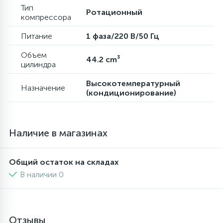
Тип
Ротационный
компрессора
16
Пружины бака
Питание
1 фаза/220 В/50 Гц
44
Объем
Ребра барабана
44.2 cm³
цилиндра
Высокотемпературный
147
Назначение
Ремни привода
(кондиционирование)
127
Ручки люка
Наличие в магазинах
33
Ручки переключения
Общий остаток на складах
В наличии 0
94
Сальники барабана
77
Отзывы
Сливные насосы (помпы)