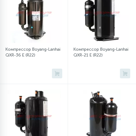
12
Шкивы барабана
9
Шланги залива
Компрессор Boyang-Lanhai
Компрессор Boyang-Lanhai
QXR-36 E (R22)
QXR-21 E (R22)
27
Шланги слива
20
Щетки двигателя
30
Электронные модули