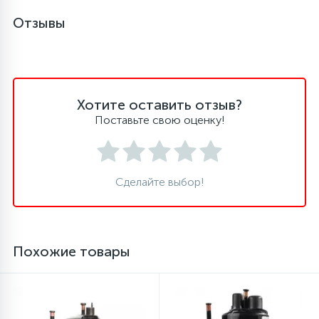
Отзывы
45
Сливные фильтры
5
Смазки
Хотите оставить отзыв?
Поставьте свою оценку!
15
Стекла люка
27
Суппорты (ступицы)
Сделайте выбор!
6
Таходатчики
Похожие товары
90
ТЭНы (нагревательные элементы)
12
Улитки помп