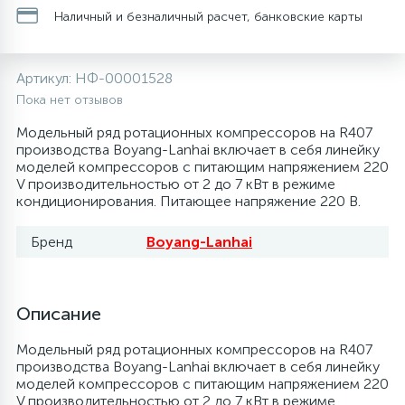
Наличный и безналичный расчет, банковские карты
20
28
48
13
6
Термопредохранители
Перфолента, траверса
Уплотнительные кольца, сальники
Крестовины
Соленоидные вентили
Течеискатели электронные
Артикул:
НФ-00001528
24
56
15
2
5
Фильтры-осушители/Маслоотделители
Заслонки
Провод, кабель, гофра
Крышки
Теплоизоляция (труба, лист, лента, клей)
Трубогибы
Пока нет отзывов
Модельный ряд ротационных компрессоров на R407
20
16
16
6
производства Boyang-Lanhai включает в себя линейку
Лотки (поддоны) для сбора конденсата
Пульты универсальные, платы управления
Фитинг
Крючки люка
Терморегулирующие вентили
Труборасширители
моделей компрессоров с питающим напряжением 220
V производительностью от 2 до 7 кВт в режиме
Фреон для автокондиционеров и
20
5
1
кондиционирования. Питающее напряжение 220 В.
Лампы, защитные коробы
Теплоизоляция
Люки в сборе
Труба медная (бухтовая)
Труборезы
рефрижераторов
Бренд
Boyang-Lanhai
188
4
Модули управления
Труба алюминиевая
Шланги (фреонопроводы)
Манжеты люка
Труба медная (хлысты)
Шланги зарядные
Описание
7
5
Ручки для холодильника
Труба медная
Ножки
Фильтры антикислотные
Модельный ряд ротационных компрессоров на R407
производства Boyang-Lanhai включает в себя линейку
44
7
7
моделей компрессоров с питающим напряжением 220
Уплотнительная резина
Фреон для кондиционеров
Обода, рамки люка
Фильтры маслянные
V производительностью от 2 до 7 кВт в режиме