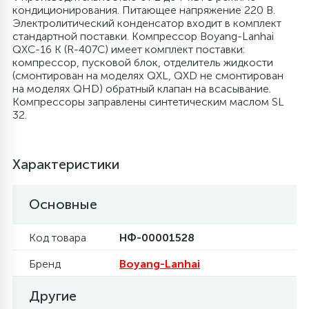
кондиционирования. Питающее напряжение 220 В.
Электролитический конденсатор входит в комплект
6
4
Шлейфы дверей
Панели управления
Фильтры осушители
стандартной поставки. Компрессор Boyang-Lanhai
QXC-16 K (R-407C) имеет комплект поставки:
компрессор, пусковой блок, отделитель жидкости
87
3
Фильтры для воды
Патрубки
Фильтры разборные
(смонтирован на моделях QXL, QXD не смонтирован
на моделях QHD) обратный клапан на всасывание.
Компрессоры заправлены синтетическим маслом SL
39
1
32.
Вентили, проколки
Петли люка
Шаровые вентили
2
Характеристики
Пластиковые изделия
Электрокомпоненты
Основные
22
Подшипники
Код товара
НФ-00001528
2
Программаторы, таймеры
Бренд
Boyang-Lanhai
1
Другие
Противовесы