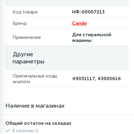
6
Код товара
НФ-00007213
Шлейфы дверей
Фильтры осушители
Бренд
Candy
3
Фильтры для воды
Фильтры разборные
Для стиральной
Применение
машины
1
Вентили, проколки
Шаровые вентили
Другие
параметры
Электрокомпоненты
Оригинальные коды,
49031117, 43005616
аналоги
Наличие в магазинах
Общий остаток на складах
В наличии 0