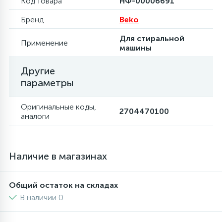
Код товара
НФ-00006691
6
Бренд
Beko
Шлейфы дверей
Фильтры осушители
Для стиральной
Применение
машины
3
Фильтры для воды
Фильтры разборные
Другие
1
параметры
Вентили, проколки
Шаровые вентили
Оригинальные коды,
2704470100
аналоги
Электрокомпоненты
Наличие в магазинах
Общий остаток на складах
В наличии 0