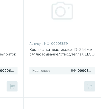
Артикул:
НФ-00005839
Крыльчатка пластиковая D=254 мм
ие/приток
34° (всасывание/отвод тепла), ELCO
НФ-00006168
Код товара
НФ-00005839