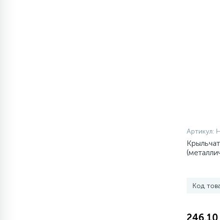
1
Противовесы
16
Пружины бака
44
Ребра барабана
147
Ремни привода
Артикул:
Крыльчат
127
Ручки люка
(металли
тепла)
33
Ручки переключения
Код тов
94
Сальники барабана
246.10