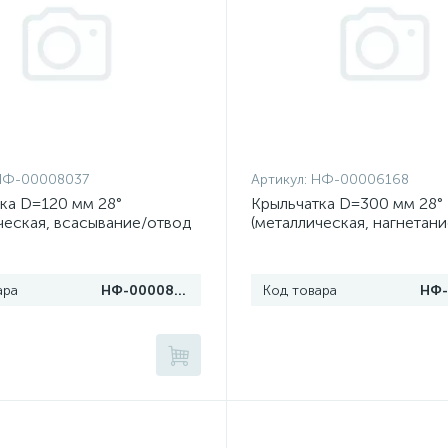
НФ-00008037
Артикул:
НФ-00006168
ка D=120 мм 28°
Крыльчатка D=300 мм 28°
ческая, всасывание/отвод
(металлическая, нагнетан
воздуха)
ара
НФ-00008037
Код товара