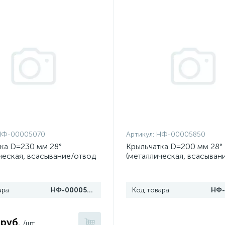
НФ-00005070
Артикул:
НФ-00005850
ка D=230 мм 28°
Крыльчатка D=200 мм 28°
ческая, всасывание/отвод
(металлическая, всасыван
тепла)
ара
НФ-00005070
Код товара
 руб.
/шт