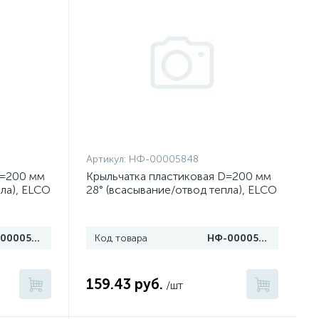
Артикул:
НФ-00005848
D=200 мм
Крыльчатка пластиковая D=200 мм
ла), ELCO
28° (всасывание/отвод тепла), ELCO
НФ-00005072
Код товара
НФ-00005848
159.43 руб.
/шт