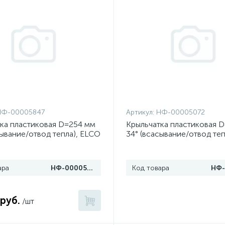
НФ-00005847
Артикул:
НФ-00005072
ка пластиковая D=254 мм
Крыльчатка пластиковая 
сывание/отвод тепла), ELCO
34° (всасывание/отвод теп
ара
НФ-00005847
Код товара
 руб.
/шт