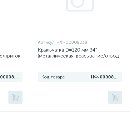
Артикул:
НФ-00008038
Крыльчатка D=120 мм 34°
ие/приток
(металлическая, всасывание/отвод
тепла)
НФ-00008039
Код товара
НФ-00008038