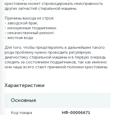
крестовины может спровоцировать неисправность
других запчастей стиральной машины.
6
Шлейфы дверей
Фильтры осушители
Причины выхода из строя:
- заводской брак;
3
Фильтры для воды
Фильтры разборные
- изношенные подшипники;
- некачественный ремонт;
- жесткая вода.
1
Вентили, проколки
Шаровые вентили
Для того, чтобы предотвратить в дальнейшем такого
рода проблему нужно проводить регулярную
диагностику стиральной машины и в первую очередь
Электрокомпоненты
следить за состоянием подшипников, так как именно
они чаще всего стают причиной поломки крестовины.
Характеристики
Основные
Код товара
НФ-00006671