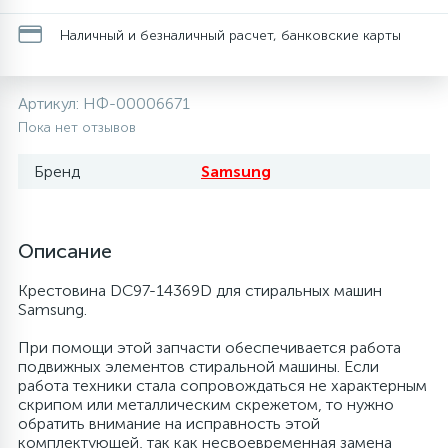
20
28
13
6
Наличный и безналичный расчет, банковские карты
Термопредохранители
Перфолента, траверса
Уплотнительные кольца, сальники
Соленоидные вентили
Течеискатели электронные
24
56
15
5
Фильтры-осушители/Маслоотделители
Заслонки
Провод, кабель, гофра
Теплоизоляция (труба, лист, лента, клей)
Трубогибы
Артикул:
НФ-00006671
Пока нет отзывов
20
16
6
Лотки (поддоны) для сбора конденсата
Пульты универсальные, платы управления
Фитинг
Терморегулирующие вентили
Труборасширители
Бренд
Samsung
Фреон для автокондиционеров и
5
1
Лампы, защитные коробы
Теплоизоляция
Труба медная (бухтовая)
Труборезы
рефрижераторов
Описание
4
Крестовина DC97-14369D для стиральных машин
Модули управления
Труба алюминиевая
Шланги (фреонопроводы)
Труба медная (хлысты)
Шланги зарядные
Samsung.
При помощи этой запчасти обеспечивается работа
7
Ручки для холодильника
Труба медная
Фильтры антикислотные
подвижных элементов стиральной машины. Если
работа техники стала сопровождаться не характерным
скрипом или металлическим скрежетом, то нужно
7
7
обратить внимание на исправность этой
Уплотнительная резина
Фреон для кондиционеров
Фильтры маслянные
комплектующей, так как несвоевременная замена