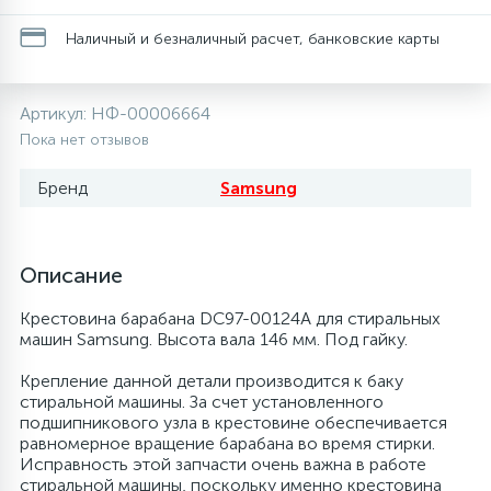
20
28
13
6
Наличный и безналичный расчет, банковские карты
Термопредохранители
Перфолента, траверса
Уплотнительные кольца, сальники
Соленоидные вентили
Течеискатели электронные
24
56
15
5
Фильтры-осушители/Маслоотделители
Заслонки
Провод, кабель, гофра
Теплоизоляция (труба, лист, лента, клей)
Трубогибы
Артикул:
НФ-00006664
Пока нет отзывов
20
16
6
Лотки (поддоны) для сбора конденсата
Пульты универсальные, платы управления
Фитинг
Терморегулирующие вентили
Труборасширители
Бренд
Samsung
Фреон для автокондиционеров и
5
1
Лампы, защитные коробы
Теплоизоляция
Труба медная (бухтовая)
Труборезы
рефрижераторов
Описание
4
Крестовина барабана DC97-00124A для стиральных
Модули управления
Труба алюминиевая
Шланги (фреонопроводы)
Труба медная (хлысты)
Шланги зарядные
машин Samsung. Высота вала 146 мм. Под гайку.
Крепление данной детали производится к баку
7
Ручки для холодильника
Труба медная
Фильтры антикислотные
стиральной машины. За счет установленного
подшипникового узла в крестовине обеспечивается
равномерное вращение барабана во время стирки.
7
7
Исправность этой запчасти очень важна в работе
Уплотнительная резина
Фреон для кондиционеров
Фильтры маслянные
стиральной машины, поскольку именно крестовина