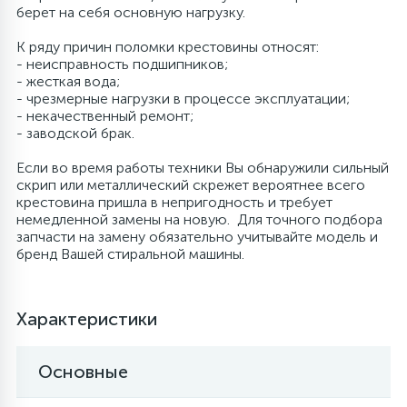
берет на себя основную нагрузку.
6
Шлейфы дверей
Фильтры осушители
К ряду причин поломки крестовины относят:
- неисправность подшипников;
- жесткая вода;
3
Фильтры для воды
Фильтры разборные
- чрезмерные нагрузки в процессе эксплуатации;
- некачественный ремонт;
- заводской брак.
1
Вентили, проколки
Шаровые вентили
Если во время работы техники Вы обнаружили сильный
скрип или металлический скрежет вероятнее всего
крестовина пришла в непригодность и требует
Электрокомпоненты
немедленной замены на новую. Для точного подбора
запчасти на замену обязательно учитывайте модель и
бренд Вашей стиральной машины.
Характеристики
Основные