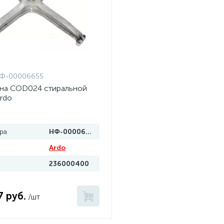
Ф-00006655
на COD024 стиральной
rdo
ра
НФ-00006655
Ardo
236000400
7 руб.
/шт