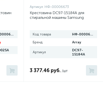
Артикул:
НФ-00006673
стовин
Крестовина DC97-15184A для
стиральной машины Samsung
НФ-00006632
Код товара
НФ-00006673
o
Бренд
Array
025A
DC97-
Артикул
15184A
3 377.46 руб.
/шт