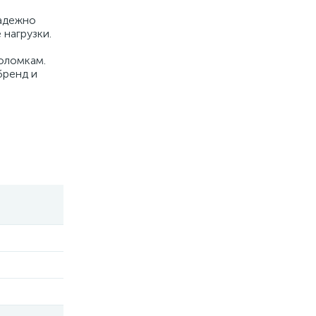
надежно
 нагрузки.
поломкам.
бренд и