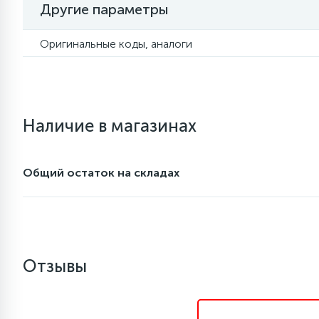
Другие параметры
7
7
Уплотнительная резина
Фреон для кондиционеров
Фильтры маслянные
Оригинальные коды, аналоги
6
Шлейфы дверей
Фильтры осушители
3
Наличие в магазинах
Фильтры для воды
Фильтры разборные
1
Вентили, проколки
Шаровые вентили
Общий остаток на складах
Электрокомпоненты
Отзывы