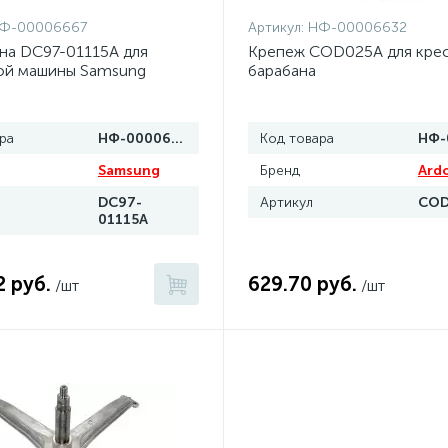
Ф-00006667
Артикул:
НФ-00006632
на DC97-01115A для
Крепеж COD025A для кре
ой машины Samsung
барабана
ра
НФ-00006667
Код товара
Samsung
Бренд
Ard
DC97-
Артикул
COD
01115A
2 руб.
629.70 руб.
/шт
/шт