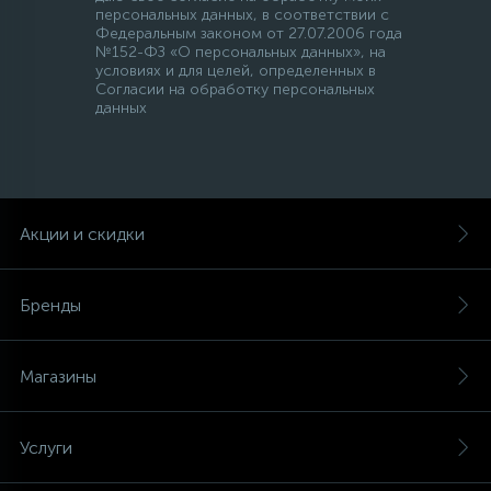
персональных данных, в соответствии с
Федеральным законом от 27.07.2006 года
45
№152-ФЗ «О персональных данных», на
Сливные фильтры
условиях и для целей, определенных в
Согласии на обработку персональных
данных
5
Смазки
15
Стекла люка
Акции и скидки
27
Суппорты (ступицы)
Бренды
6
Таходатчики
Магазины
90
ТЭНы (нагревательные элементы)
Услуги
12
Улитки помп