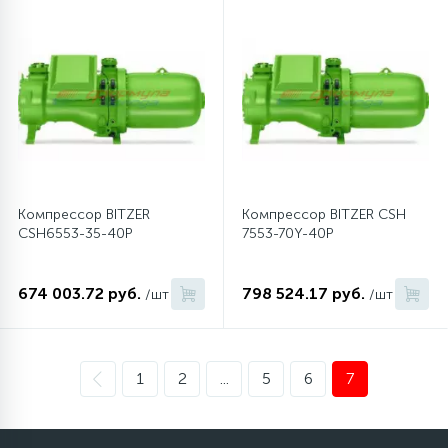
6
4
Шлейфы дверей
Панели управления
Фильтры осушители
87
3
Фильтры для воды
Патрубки
Фильтры разборные
39
1
Вентили, проколки
Петли люка
Шаровые вентили
Компрессор BITZER
Компрессор BITZER CSH
2
CSH6553-35-40P
7553-70Y-40P
Пластиковые изделия
Электрокомпоненты
674 003.72 руб.
798 524.17 руб.
22
/шт
/шт
Подшипники
2
Программаторы, таймеры
1
2
...
5
6
7
1
Противовесы