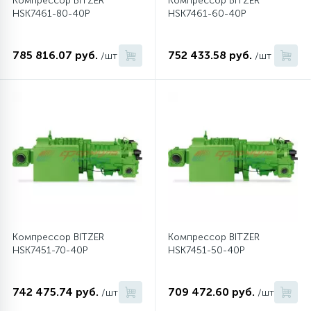
Компрессор BITZER
Компрессор BITZER
HSK7461-80-40P
HSK7461-60-40P
45
Сливные фильтры
785 816.07 руб.
752 433.58 руб.
/шт
/шт
5
Смазки
15
Стекла люка
27
Суппорты (ступицы)
6
Таходатчики
Компрессор BITZER
Компрессор BITZER
HSK7451-70-40P
HSK7451-50-40P
90
ТЭНы (нагревательные элементы)
742 475.74 руб.
709 472.60 руб.
/шт
/шт
12
Улитки помп