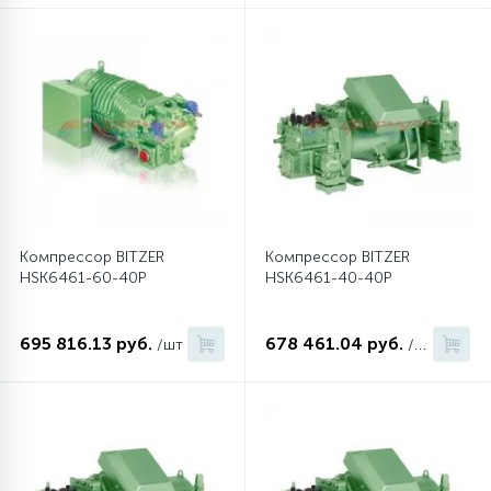
12
Шкивы барабана
9
Шланги залива
27
Шланги слива
Компрессор BITZER
Компрессор BITZER
20
HSK6461-60-40P
HSK6461-40-40P
Щетки двигателя
695 816.13 руб.
678 461.04 руб.
30
/шт
/шт
Электронные модули