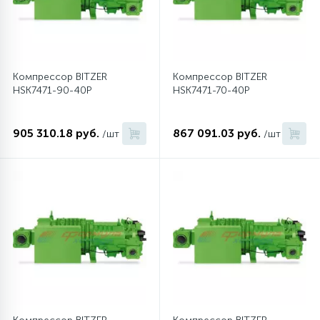
16
Пружины бака
44
Компрессор BITZER
Компрессор BITZER
Ребра барабана
HSK7471-90-40P
HSK7471-70-40P
147
Ремни привода
905 310.18 руб.
867 091.03 руб.
/шт
/шт
127
Ручки люка
33
Ручки переключения
94
Сальники барабана
77
Сливные насосы (помпы)