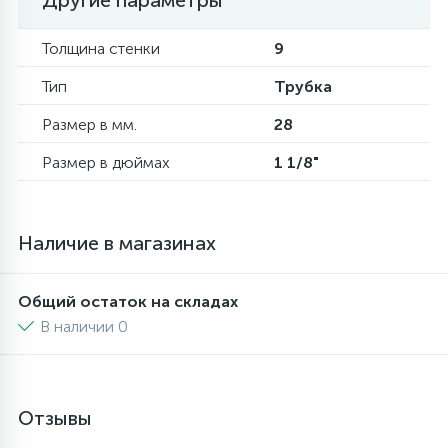
Другие параметры
6
4
Шлейфы дверей
Панели управления
Толщина стенки
9
Тип
Трубка
87
3
Фильтры для воды
Патрубки
Размер в мм.
28
Размер в дюймах
1 1/8"
39
1
Вентили, проколки
Петли люка
2
Пластиковые изделия
Наличие в магазинах
22
Общий остаток на складах
Подшипники
В наличии 0
2
Программаторы, таймеры
Отзывы
1
Противовесы