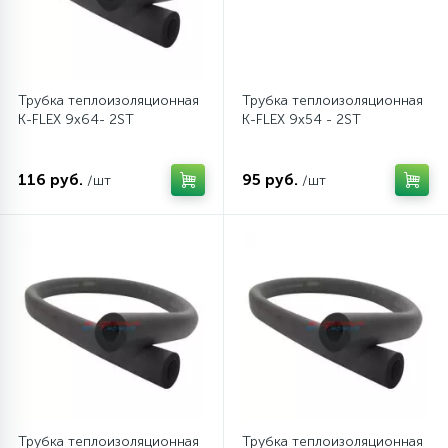
45
Сливные фильтры
Трубка теплоизоляционная
Трубка теплоизоляционная
5
K-FLEX 9x64- 2ST
K-FLEX 9x54 - 2ST
Смазки
15
116 руб.
95 руб.
/шт
/шт
Стекла люка
27
Суппорты (ступицы)
6
Таходатчики
90
ТЭНы (нагревательные элементы)
12
Трубка теплоизоляционная
Трубка теплоизоляционная
Улитки помп