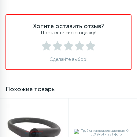
16
Пружины бака
Хотите оставить отзыв?
44
Поставьте свою оценку!
Ребра барабана
147
Ремни привода
Сделайте выбор!
127
Ручки люка
Похожие товары
33
Ручки переключения
94
Сальники барабана
77
Сливные насосы (помпы)