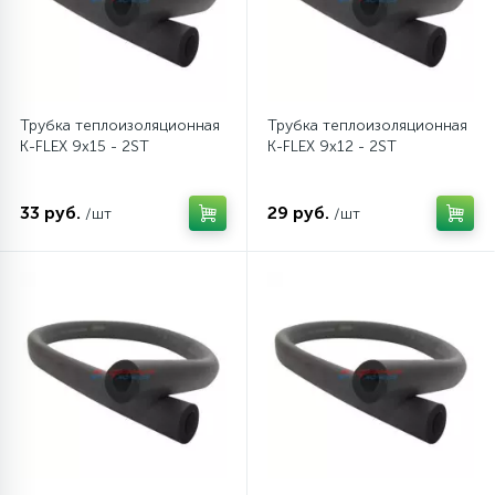
16
Пружины бака
44
Трубка теплоизоляционная
Трубка теплоизоляционная
Ребра барабана
K-FLEX 9x15 - 2ST
K-FLEX 9x12 - 2ST
147
Ремни привода
33 руб.
29 руб.
/шт
/шт
127
Ручки люка
33
Ручки переключения
94
Сальники барабана
77
Сливные насосы (помпы)