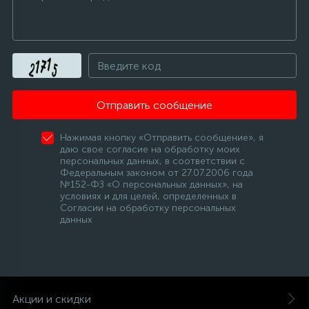
12
Шкивы барабана
9
Шланги залива
Отправить сообщение
27
Шланги слива
Нажимая кнопку «Отправить сообщение», я
даю свое согласие на обработку моих
персональных данных, в соответствии с
20
Федеральным законом от 27.07.2006 года
Щетки двигателя
№152-ФЗ «О персональных данных», на
условиях и для целей, определенных в
Согласии на обработку персональных
30
данных
Электронные модули
Акции и скидки