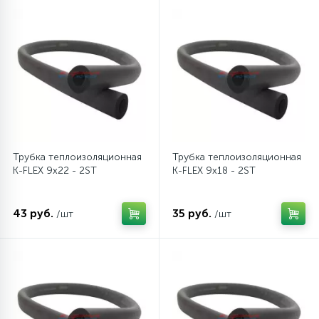
6
4
Шлейфы дверей
Панели управления
Фильтры осушители
87
3
Фильтры для воды
Патрубки
Фильтры разборные
39
1
Вентили, проколки
Петли люка
Шаровые вентили
Трубка теплоизоляционная
Трубка теплоизоляционная
2
Пластиковые изделия
Электрокомпоненты
K-FLEX 9x22 - 2ST
K-FLEX 9x18 - 2ST
22
43 руб.
35 руб.
/шт
/шт
Подшипники
2
Программаторы, таймеры
1
Противовесы