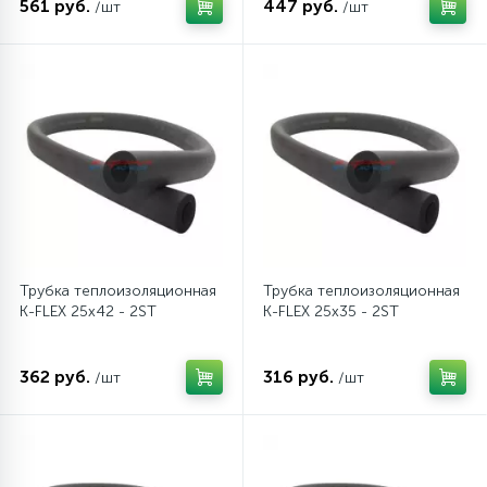
561 руб.
447 руб.
/шт
/шт
45
Сливные фильтры
5
Смазки
15
Стекла люка
27
Суппорты (ступицы)
Трубка теплоизоляционная
Трубка теплоизоляционная
K-FLEX 25x42 - 2ST
K-FLEX 25x35 - 2ST
6
Таходатчики
362 руб.
316 руб.
/шт
/шт
90
ТЭНы (нагревательные элементы)
12
Улитки помп