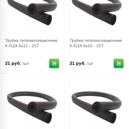
6
4
Шлейфы дверей
Панели управления
87
3
Фильтры для воды
Патрубки
Трубка теплоизоляционная
Трубка теплоизоляционная
K-FLEX 6x12 - 2ST
K-FLEX 6x10 - 2ST
39
1
Вентили, проколки
Петли люка
21 руб.
21 руб.
/шт
/шт
2
Пластиковые изделия
22
Подшипники
2
Программаторы, таймеры
1
Противовесы