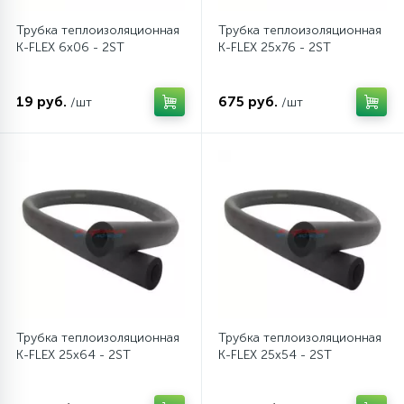
Трубка теплоизоляционная
Трубка теплоизоляционная
16
Пружины бака
K-FLEX 6x06 - 2ST
K-FLEX 25x76 - 2ST
44
19 руб.
675 руб.
/шт
/шт
Ребра барабана
147
Ремни привода
127
Ручки люка
33
Ручки переключения
94
Сальники барабана
Трубка теплоизоляционная
Трубка теплоизоляционная
K-FLEX 25x64 - 2ST
K-FLEX 25x54 - 2ST
77
Сливные насосы (помпы)