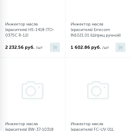
12
Шкивы барабана
Инжектор масла
Инжектор масла
(красителя) HS-1418 (TO-
(красителя) Errecom
9
0375C R-12)
IN1021.01 (Шприц ручной)
Шланги залива
2 232.56 руб.
1 602.86 руб.
/шт
/шт
27
Шланги слива
20
Щетки двигателя
30
Электронные модули
Инжектор масла
Инжектор масла
(красителя) BW-37-10318
(красителя) FC-UV 01L