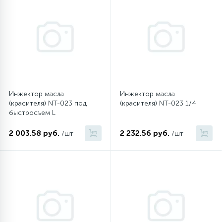
45
Сливные фильтры
5
Смазки
15
Стекла люка
Инжектор масла
Инжектор масла
(красителя) NT-023 под
(красителя) NT-023 1/4
быстросъем L
27
Суппорты (ступицы)
2 003.58 руб.
2 232.56 руб.
/шт
/шт
6
Таходатчики
90
ТЭНы (нагревательные элементы)
12
Улитки помп