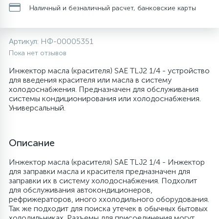
Наличный и безналичный расчет, банковские карты
20
48
13
6
Термопредохранители
Перфолента, траверса
Крестовины
Соленоидные вентили
Течеискатели электронные
Артикул:
НФ-00005351
24
56
2
5
Заслонки
Провод, кабель, гофра
Крышки
Теплоизоляция (труба, лист, лента, клей)
Трубогибы
Пока нет отзывов
Инжектор масла (красителя) SAE TLJ2 1/4 - устройство
20
16
16
6
для введения красителя или масла в систему
Лотки (поддоны) для сбора конденсата
Пульты универсальные, платы управления
Крючки люка
Терморегулирующие вентили
Труборасширители
холодоснабжения. Предназначен для обслуживания
системы кондиционирования или холодоснабжения.
Универсальный.
20
5
Лампы, защитные коробы
Теплоизоляция
Люки в сборе
Труба медная (бухтовая)
Труборезы
188
4
Описание
Модули управления
Труба алюминиевая
Манжеты люка
Труба медная (хлысты)
Шланги зарядные
Инжектор масла (красителя) SAE TLJ2 1/4 - Инжектор
для заправки масла и красителя предназначен для
7
5
Ручки для холодильника
Труба медная
Ножки
Фильтры антикислотные
заправки их в систему холодоснабжения. Подхолит
для обслуживания автокондиционеров,
рефрижераторов, иного ххолодильного оборудования.
44
7
7
Уплотнительная резина
Фреон для кондиционеров
Обода, рамки люка
Фильтры маслянные
Так же подходит для поиска утечек в обычных бытовых
холодильниках. Разъемы для присоединения могут