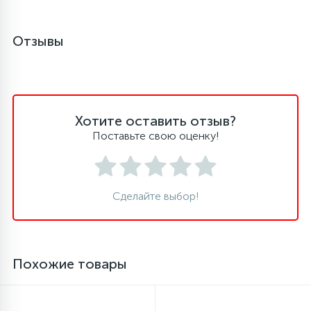
16
Пружины бака
Отзывы
44
Ребра барабана
147
Хотите оставить отзыв?
Ремни привода
Поставьте свою оценку!
127
Ручки люка
Сделайте выбор!
33
Ручки переключения
94
Сальники барабана
Похожие товары
77
Сливные насосы (помпы)