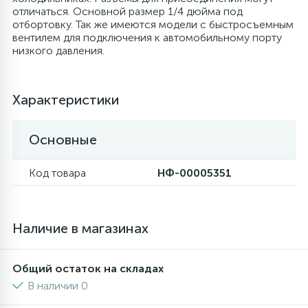
отличаться. Основной размер 1/4 дюйма под
6
4
отбортовку. Так же имеются модели с быстросъемным
Шлейфы дверей
Панели управления
Фильтры осушители
вентилем для подключения к автомобильному порту
низкого давления.
87
3
Фильтры для воды
Патрубки
Фильтры разборные
Характеристики
39
1
Вентили, проколки
Петли люка
Шаровые вентили
Основные
2
Пластиковые изделия
Электрокомпоненты
Код товара
НФ-00005351
22
Подшипники
Наличие в магазинах
2
Программаторы, таймеры
Общий остаток на складах
В наличии 0
1
Противовесы