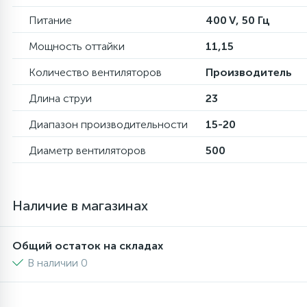
Питание
400 V, 50 Гц
16
Пружины бака
Мощность оттайки
11,15
Количество вентиляторов
Производитель
44
Ребра барабана
Длина струи
23
147
Ремни привода
Диапазон производительности
15-20
Диаметр вентиляторов
500
127
Ручки люка
Наличие в магазинах
33
Ручки переключения
Общий остаток на складах
94
Сальники барабана
В наличии 0
77
Сливные насосы (помпы)