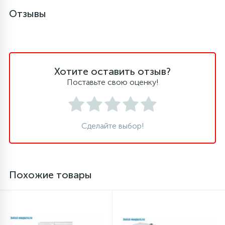
Отзывы
45
Сливные фильтры
5
Смазки
Хотите оставить отзыв?
Поставьте свою оценку!
15
Стекла люка
27
Сделайте выбор!
Суппорты (ступицы)
6
Таходатчики
Похожие товары
90
ТЭНы (нагревательные элементы)
12
Улитки помп