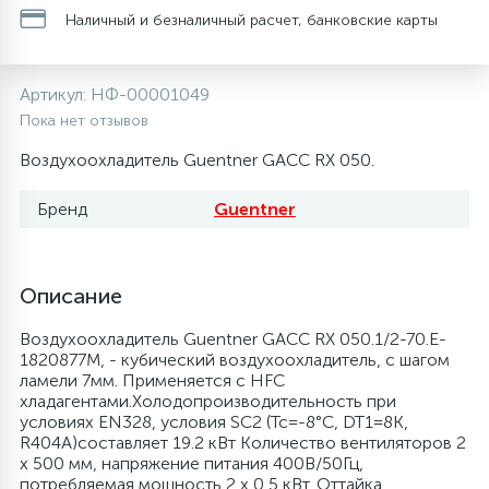
Наличный и безналичный расчет, банковские карты
20
28
48
13
6
Термопредохранители
Перфолента, траверса
Уплотнительные кольца, сальники
Крестовины
Соленоидные вентили
Течеискатели электронные
Артикул:
НФ-00001049
24
56
15
2
5
Фильтры-осушители/Маслоотделители
Заслонки
Провод, кабель, гофра
Крышки
Теплоизоляция (труба, лист, лента, клей)
Трубогибы
Пока нет отзывов
Воздухоохладитель Guentner GACC RX 050.
20
16
16
6
Лотки (поддоны) для сбора конденсата
Пульты универсальные, платы управления
Фитинг
Крючки люка
Терморегулирующие вентили
Труборасширители
Бренд
Guentner
Фреон для автокондиционеров и
20
5
1
Лампы, защитные коробы
Теплоизоляция
Люки в сборе
Труба медная (бухтовая)
Труборезы
рефрижераторов
Описание
188
4
Модули управления
Труба алюминиевая
Шланги (фреонопроводы)
Манжеты люка
Труба медная (хлысты)
Шланги зарядные
Воздухоохладитель Guentner GACC RX 050.1/2-70.E-
1820877M, - кубический воздухоохладитель, с шагом
ламели 7мм. Применяется с HFC
7
5
Ручки для холодильника
Труба медная
Ножки
Фильтры антикислотные
хладагентами.Холодопроизводительность при
условиях EN328, условия SC2 (Tc=-8°C, DT1=8K,
R404A)составляет 19.2 кВт Количество вентиляторов 2
44
7
7
х 500 мм, напряжение питания 400В/50Гц,
Уплотнительная резина
Фреон для кондиционеров
Обода, рамки люка
Фильтры маслянные
потребляемая мощность 2 х 0,5 кВт. Оттайка