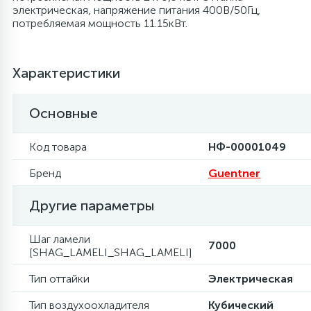
электрическая, напряжение питания 400В/50Гц,
потребляемая мощность 11.15кВт.
6
4
Шлейфы дверей
Панели управления
Фильтры осушители
87
3
Характеристики
Фильтры для воды
Патрубки
Фильтры разборные
Основные
39
1
Вентили, проколки
Петли люка
Шаровые вентили
Код товара
НФ-00001049
2
Пластиковые изделия
Электрокомпоненты
Бренд
Guentner
Другие параметры
22
Подшипники
Шаг ламели
7000
2
[SHAG_LAMELI_SHAG_LAMELI]
Программаторы, таймеры
Тип оттайки
Электрическая
1
Противовесы
Тип воздухоохладителя
Кубический