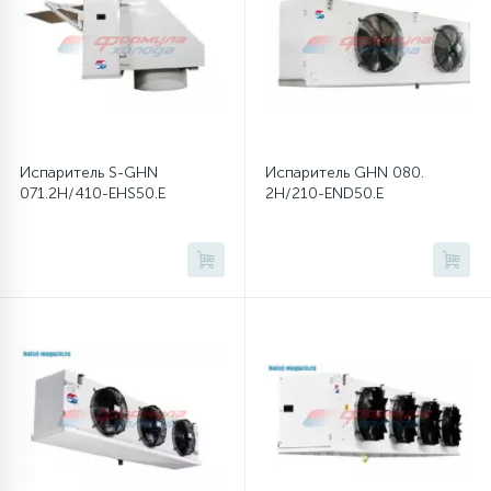
12
Шкивы барабана
9
Шланги залива
Испаритель S-GHN
Испаритель GHN 080.
071.2H/410-EHS50.E
2H/210-END50.E
27
Шланги слива
20
Щетки двигателя
30
Электронные модули