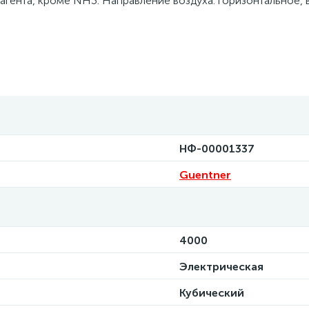
агента, кроме NH3. Направление воздуха: горизонтальное, 
НФ-00001337
Guentner
4000
Электрическая
Кубический