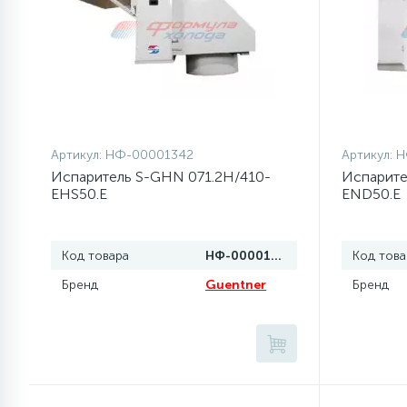
77
Сливные насосы (помпы)
45
Сливные фильтры
Артикул:
НФ-00001342
Артикул:
Н
5
Смазки
Испаритель S-GHN 071.2H/410-
Испарите
EHS50.E
END50.E
15
Стекла люка
Код товара
НФ-00001342
Код това
27
Бренд
Guentner
Бренд
Суппорты (ступицы)
6
Таходатчики
ТЭНы (нагревательные
90