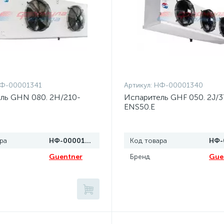
Ф-00001341
Артикул:
НФ-00001340
ль GHN 080. 2H/210-
Испаритель GHF 050. 2J/3
ENS50.E
ра
НФ-00001341
Код товара
Guentner
Бренд
Gue