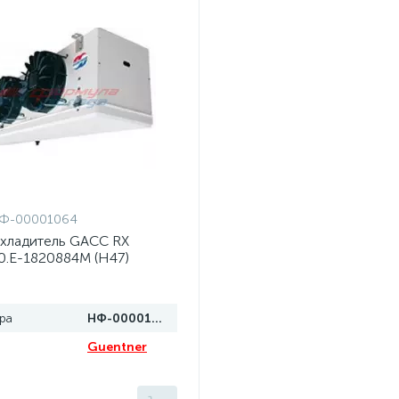
Ф-00001064
хладитель GACC RX
70.E-1820884M (H47)
ра
НФ-00001064
Guentner