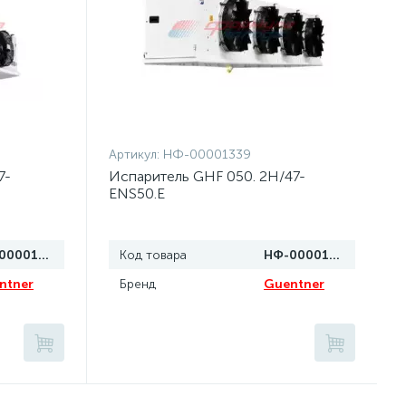
Артикул:
НФ-00001339
7-
Испаритель GHF 050. 2H/47-
ENS50.E
НФ-00001340
Код товара
НФ-00001339
ntner
Бренд
Guentner