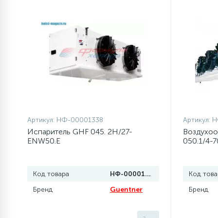
элементы)
12
Улитки помп
12
Шкивы барабана
9
Шланги залива
Артикул:
НФ-00001338
Артикул:
Н
27
Шланги слива
Испаритель GHF 045. 2H/27-
Воздухоо
ENW50.E
050.1/4-
20
Щетки двигателя
Код товара
НФ-00001338
Код това
30
Электронные модули
Бренд
Guentner
Бренд