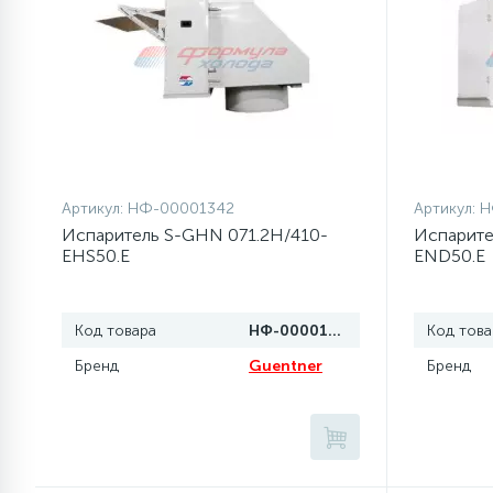
77
Сливные насосы (помпы)
45
Сливные фильтры
5
Смазки
Артикул:
НФ-00001342
Артикул:
Н
Испаритель S-GHN 071.2H/410-
Испарите
EHS50.E
END50.E
15
Стекла люка
Код товара
НФ-00001342
Код това
27
Суппорты (ступицы)
Бренд
Guentner
Бренд
6
Таходатчики
ТЭНы (нагревательные
90