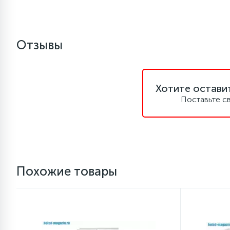
1
Противовесы
Отзывы
16
Пружины бака
44
Хотите остави
Ребра барабана
Поставьте с
147
Ремни привода
127
Ручки люка
Похожие товары
33
Ручки переключения
94
Сальники барабана