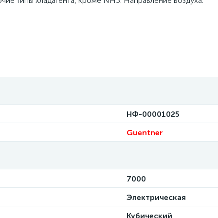
очие типы хладагента, кроме NH3. Направление воздуха:
НФ-00001025
Guentner
7000
Электрическая
Кубический