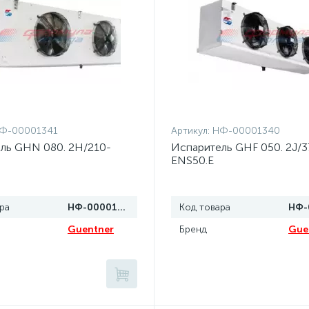
Ф-00001341
Артикул:
НФ-00001340
ль GHN 080. 2H/210-
Испаритель GHF 050. 2J/3
ENS50.E
ра
НФ-00001341
Код товара
Guentner
Бренд
Gue