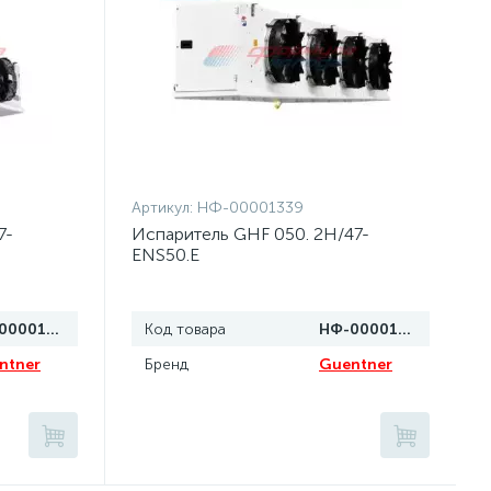
Артикул:
НФ-00001339
7-
Испаритель GHF 050. 2H/47-
ENS50.E
НФ-00001340
Код товара
НФ-00001339
ntner
Бренд
Guentner