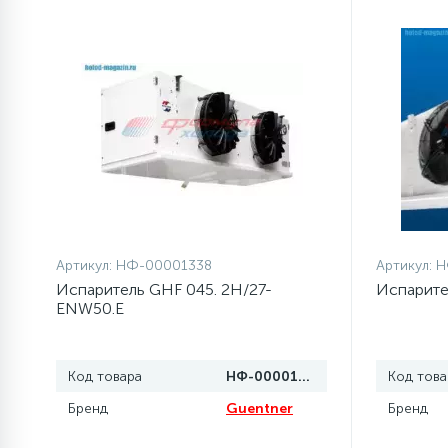
элементы)
12
Улитки помп
12
Шкивы барабана
9
Шланги залива
27
Шланги слива
Артикул:
НФ-00001338
Артикул:
Н
Испаритель GHF 045. 2H/27-
Испарите
ENW50.E
20
Щетки двигателя
Код товара
НФ-00001338
Код това
30
Электронные модули
Бренд
Guentner
Бренд