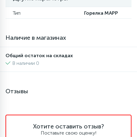
6
4
Тип
Горелка MAPP
Шлейфы дверей
Панели управления
Фильтры осушители
87
3
Фильтры для воды
Патрубки
Фильтры разборные
Наличие в магазинах
39
1
Вентили, проколки
Петли люка
Шаровые вентили
Общий остаток на складах
В наличии 0
2
Пластиковые изделия
Электрокомпоненты
22
Отзывы
Подшипники
2
Программаторы, таймеры
Хотите оставить отзыв?
1
Противовесы
Поставьте свою оценку!