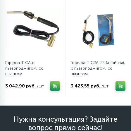
12
Шкивы барабана
9
Шланги залива
27
Шланги слива
Горелка T-CA с
Горелка T-C2A-2F (двойная),
пьезоподжигом, со
с пьезоподжигом, со
20
шлангом
шлангом
Щетки двигателя
3 042.90 руб.
3 423.55 руб.
/шт
/шт
30
Электронные модули
Нужна консультация? Задайте
вопрос прямо сейчас!