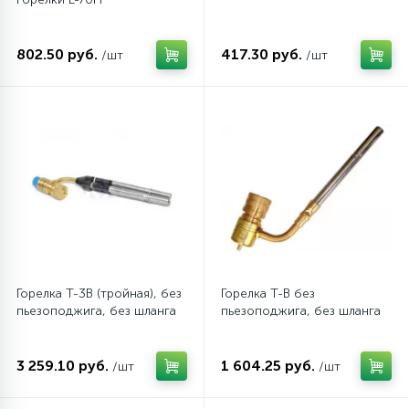
45
Сливные фильтры
802.50 руб.
417.30 руб.
/шт
/шт
5
Смазки
15
Стекла люка
27
Суппорты (ступицы)
6
Таходатчики
Горелка Т-3B (тройная), без
Горелка T-В без
пьезоподжига, без шланга
пьезоподжига, без шланга
90
ТЭНы (нагревательные элементы)
3 259.10 руб.
1 604.25 руб.
/шт
/шт
12
Улитки помп