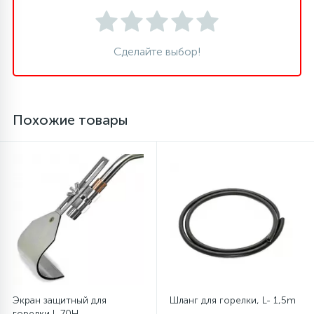
16
Пружины бака
Сделайте выбор!
44
Ребра барабана
Похожие товары
147
Ремни привода
127
Ручки люка
33
Ручки переключения
94
Сальники барабана
Экран защитный для
Шланг для горелки, L- 1,5m
77
Сливные насосы (помпы)
горелки L-70H