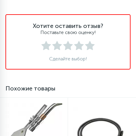
16
Пружины бака
Хотите оставить отзыв?
44
Поставьте свою оценку!
Ребра барабана
147
Ремни привода
Сделайте выбор!
127
Ручки люка
Похожие товары
33
Ручки переключения
94
Сальники барабана
77
Сливные насосы (помпы)