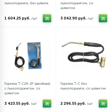
пьезоподжига, без шланга
пьезоподжигом, со
шлангом
12
Шкивы барабана
1 604.25 руб.
3 042.90 руб.
/шт
/шт
9
Шланги залива
27
Шланги слива
20
Щетки двигателя
30
Электронные модули
Горелка T-C2A-2F (двойная),
Горелка T-C без
с пьезоподжигом, со
пьезоподжига, со шлангом
шлангом
3 423.55 руб.
2 296.55 руб.
/шт
/шт