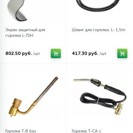
45
Сливные фильтры
Экран защитный для
Шланг для горелки, L- 1,5m
5
горелки L-70H
Смазки
15
802.50 руб.
417.30 руб.
/шт
/шт
Стекла люка
27
Суппорты (ступицы)
6
Таходатчики
90
ТЭНы (нагревательные элементы)
12
Горелка T-В без
Горелка T-CA с
Улитки помп