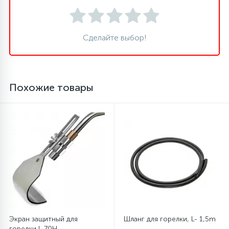
16
Пружины бака
Сделайте выбор!
44
Ребра барабана
Похожие товары
147
Ремни привода
127
Ручки люка
33
Ручки переключения
94
Сальники барабана
Экран защитный для
Шланг для горелки, L- 1,5m
77
Сливные насосы (помпы)
горелки L-70H