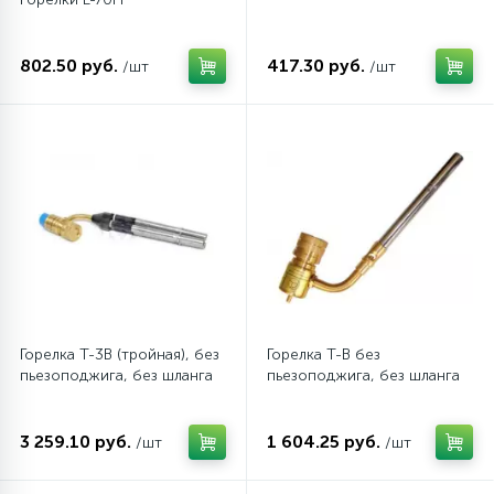
45
Сливные фильтры
802.50 руб.
417.30 руб.
/шт
/шт
5
Смазки
15
Стекла люка
27
Суппорты (ступицы)
6
Таходатчики
Горелка Т-3B (тройная), без
Горелка T-В без
пьезоподжига, без шланга
пьезоподжига, без шланга
90
ТЭНы (нагревательные элементы)
3 259.10 руб.
1 604.25 руб.
/шт
/шт
12
Улитки помп