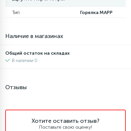
6
4
Тип
Горелка MAPP
Шлейфы дверей
Панели управления
Фильтры осушители
87
3
Фильтры для воды
Патрубки
Фильтры разборные
Наличие в магазинах
39
1
Вентили, проколки
Петли люка
Шаровые вентили
Общий остаток на складах
В наличии 0
2
Пластиковые изделия
Электрокомпоненты
22
Отзывы
Подшипники
2
Программаторы, таймеры
Хотите оставить отзыв?
1
Противовесы
Поставьте свою оценку!