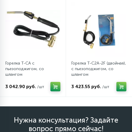
12
Шкивы барабана
9
Шланги залива
27
Шланги слива
Горелка T-CA с
Горелка T-C2A-2F (двойная),
пьезоподжигом, со
с пьезоподжигом, со
20
шлангом
шлангом
Щетки двигателя
3 042.90 руб.
3 423.55 руб.
/шт
/шт
30
Электронные модули
Нужна консультация? Задайте
вопрос прямо сейчас!