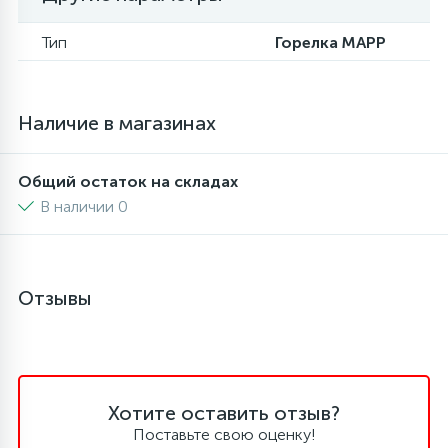
6
4
Тип
Горелка MAPP
Шлейфы дверей
Панели управления
Фильтры осушители
87
3
Фильтры для воды
Патрубки
Фильтры разборные
Наличие в магазинах
39
1
Вентили, проколки
Петли люка
Шаровые вентили
Общий остаток на складах
В наличии 0
2
Пластиковые изделия
Электрокомпоненты
22
Отзывы
Подшипники
2
Программаторы, таймеры
Хотите оставить отзыв?
1
Противовесы
Поставьте свою оценку!