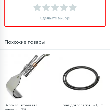
16
Пружины бака
Сделайте выбор!
44
Ребра барабана
Похожие товары
147
Ремни привода
127
Ручки люка
33
Ручки переключения
94
Сальники барабана
Экран защитный для
Шланг для горелки, L- 1,5m
77
Сливные насосы (помпы)
горелки L-70H