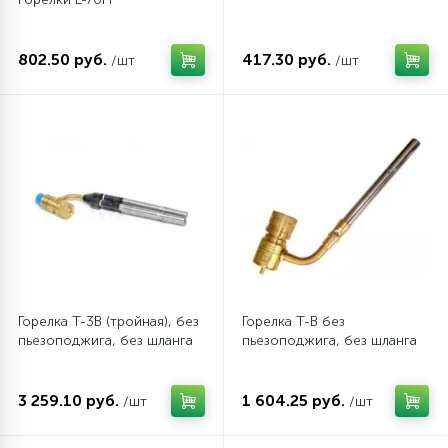
45
Сливные фильтры
802.50 руб.
417.30 руб.
/шт
/шт
5
Смазки
15
Стекла люка
27
Суппорты (ступицы)
6
Таходатчики
Горелка Т-3B (тройная), без
Горелка T-В без
пьезоподжига, без шланга
пьезоподжига, без шланга
90
ТЭНы (нагревательные элементы)
3 259.10 руб.
1 604.25 руб.
/шт
/шт
12
Улитки помп