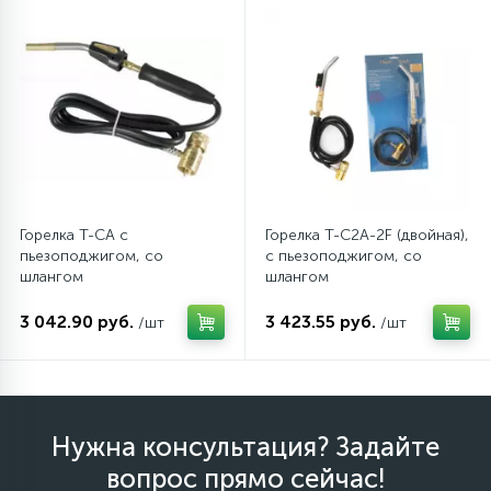
12
Шкивы барабана
9
Шланги залива
27
Шланги слива
Горелка T-CA с
Горелка T-C2A-2F (двойная),
пьезоподжигом, со
с пьезоподжигом, со
20
шлангом
шлангом
Щетки двигателя
3 042.90 руб.
3 423.55 руб.
/шт
/шт
30
Электронные модули
Нужна консультация? Задайте
вопрос прямо сейчас!