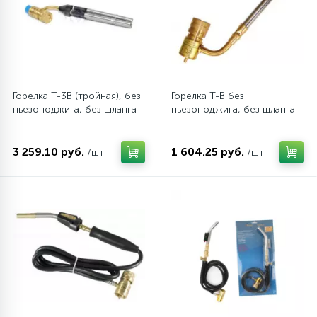
45
Сливные фильтры
5
Смазки
Горелка Т-3B (тройная), без
Горелка T-В без
пьезоподжига, без шланга
пьезоподжига, без шланга
15
Стекла люка
3 259.10 руб.
1 604.25 руб.
/шт
/шт
27
Суппорты (ступицы)
6
Таходатчики
90
ТЭНы (нагревательные элементы)
12
Улитки помп