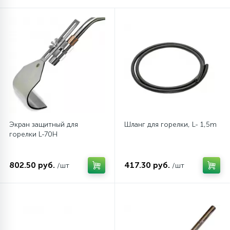
16
Пружины бака
44
Ребра барабана
147
Ремни привода
127
Экран защитный для
Шланг для горелки, L- 1,5m
Ручки люка
горелки L-70H
33
Ручки переключения
802.50 руб.
417.30 руб.
/шт
/шт
94
Сальники барабана
77
Сливные насосы (помпы)