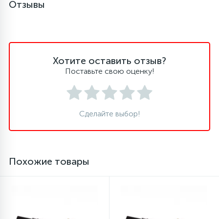
Отзывы
16
Пружины бака
44
Ребра барабана
Хотите оставить отзыв?
Поставьте свою оценку!
147
Ремни привода
Сделайте выбор!
127
Ручки люка
33
Ручки переключения
Похожие товары
94
Сальники барабана
77
Сливные насосы (помпы)