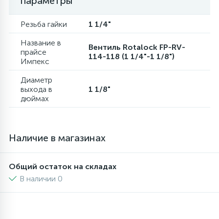
параметры
6
4
Шлейфы дверей
Панели управления
Резьба гайки
1 1/4"
Название в
Вентиль Rotalock FP-RV-
87
3
прайсе
Фильтры для воды
Патрубки
114-118 (1 1/4"-1 1/8")
Импекс
Диаметр
39
1
Вентили, проколки
Петли люка
выхода в
1 1/8"
дюймах
2
Пластиковые изделия
Наличие в магазинах
22
Подшипники
Общий остаток на складах
2
В наличии 0
Программаторы, таймеры
1
Противовесы