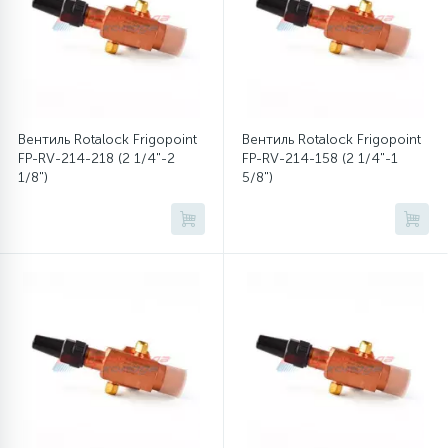
45
Сливные фильтры
5
Смазки
Вентиль Rotalock Frigopoint
Вентиль Rotalock Frigopoint
FP-RV-214-218 (2 1/4"-2
FP-RV-214-158 (2 1/4"-1
15
1/8")
5/8")
Стекла люка
27
Суппорты (ступицы)
6
Таходатчики
90
ТЭНы (нагревательные элементы)
12
Улитки помп