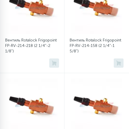
45
Сливные фильтры
5
Смазки
Вентиль Rotalock Frigopoint
Вентиль Rotalock Frigopoint
FP-RV-214-218 (2 1/4"-2
FP-RV-214-158 (2 1/4"-1
15
1/8")
5/8")
Стекла люка
27
Суппорты (ступицы)
6
Таходатчики
90
ТЭНы (нагревательные элементы)
12
Улитки помп