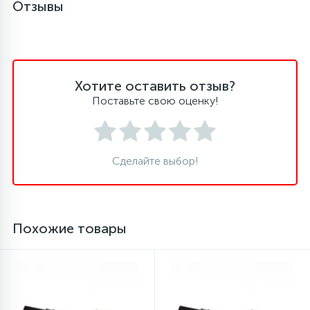
Отзывы
16
Пружины бака
44
Ребра барабана
Хотите оставить отзыв?
Поставьте свою оценку!
147
Ремни привода
Сделайте выбор!
127
Ручки люка
33
Ручки переключения
Похожие товары
94
Сальники барабана
77
Сливные насосы (помпы)