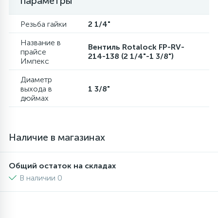
параметры
6
4
Шлейфы дверей
Панели управления
Резьба гайки
2 1/4"
Название в
Вентиль Rotalock FP-RV-
87
3
прайсе
Фильтры для воды
Патрубки
214-138 (2 1/4"-1 3/8")
Импекс
Диаметр
39
1
Вентили, проколки
Петли люка
выхода в
1 3/8"
дюймах
2
Пластиковые изделия
Наличие в магазинах
22
Подшипники
Общий остаток на складах
2
В наличии 0
Программаторы, таймеры
1
Противовесы