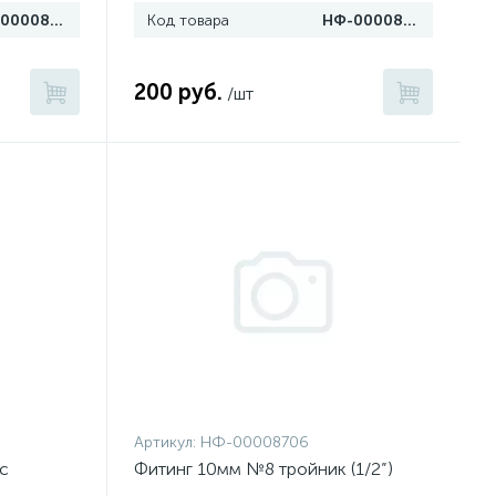
НФ-00008676
Код товара
НФ-00008670
200 руб.
/шт
Артикул:
НФ-00008706
с
Фитинг 10мм №8 тройник (1/2”)