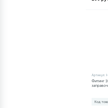
77
Сливные насосы (помпы)
45
Сливные фильтры
5
Смазки
15
Стекла люка
27
Артикул:
Суппорты (ступицы)
Фитинг 1
заправоч
6
3/4” 16 
Таходатчики
Код тов
ТЭНы (нагревательные
90