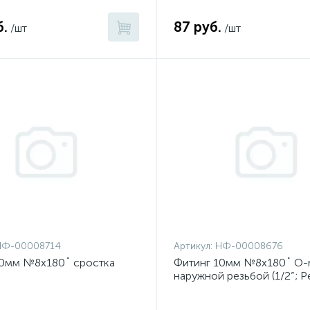
б.
87 руб.
/шт
/шт
НФ-00008714
Артикул:
НФ-00008676
10мм №8х180˚ сростка
Фитинг 10мм №8х180˚ O-r
наружной резьбой (1/2”; Р
16 UNF)