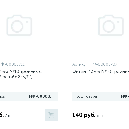
НФ-00008711
Артикул:
НФ-00008707
13мм №10 тройник с
Фитинг 13мм №10 тройник 
 резьбой (5/8”)
ара
НФ-00008711
Код товара
б.
140 руб.
/шт
/шт