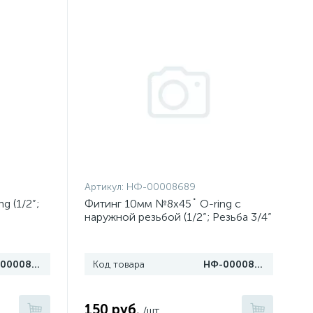
Артикул:
НФ-00008689
g (1/2”;
Фитинг 10мм №8х45˚ O-ring с
наружной резьбой (1/2”; Резьба 3/4”
16 UNF)
НФ-00008693
Код товара
НФ-00008689
150 руб.
/шт