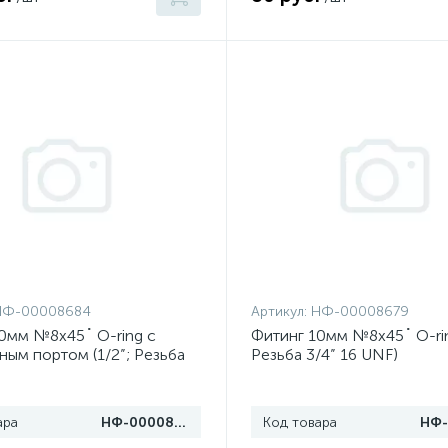
НФ-00008684
Артикул:
НФ-00008679
0мм №8х45˚ O-ring c
Фитинг 10мм №8х45˚ O-ring
ным портом (1/2”; Резьба
Резьба 3/4” 16 UNF)
UNF)
ара
НФ-00008684
Код товара