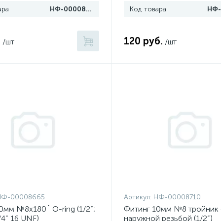
ара
НФ-00008714
Код товара
.
120 руб.
/шт
/шт
НФ-00008665
Артикул:
НФ-00008710
0мм №8х180˚ O-ring (1/2”;
Фитинг 10мм №8 тройник 
/4” 16 UNF)
наружной резьбой (1/2”)