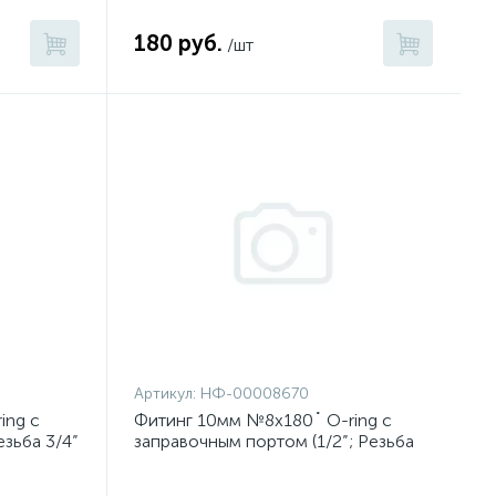
180 руб.
/шт
Артикул:
НФ-00008670
ing с
Фитинг 10мм №8х180˚ O-ring c
езьба 3/4”
заправочным портом (1/2”; Резьба
3/4” 16 UNF)