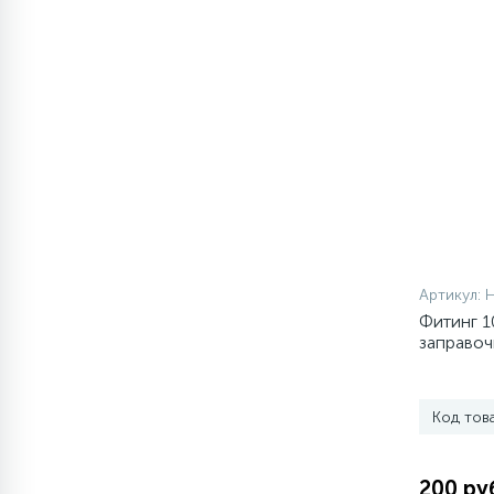
1
Противовесы
16
Пружины бака
44
Ребра барабана
147
Ремни привода
Артикул:
Фитинг 1
127
Ручки люка
заправоч
3/4” 16 
33
Ручки переключения
Код тов
94
Сальники барабана
200 ру