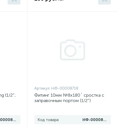
Артикул:
НФ-00008718
 (1/2”;
Фитинг 10мм №8х180˚ сростка c
заправочным портом (1/2”)
НФ-00008679
Код товара
НФ-00008718