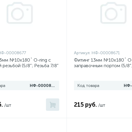
НФ-00008677
Артикул:
НФ-00008671
3мм №10х180˚ O-ring с
Фитинг 13мм №10х180˚ O-
 резьбой (5/8”; Резьба 7/8”
заправочным портом (5/8”
7/8” 14 UNF)
ара
НФ-00008677
Код товара
б.
215 руб.
/шт
/шт