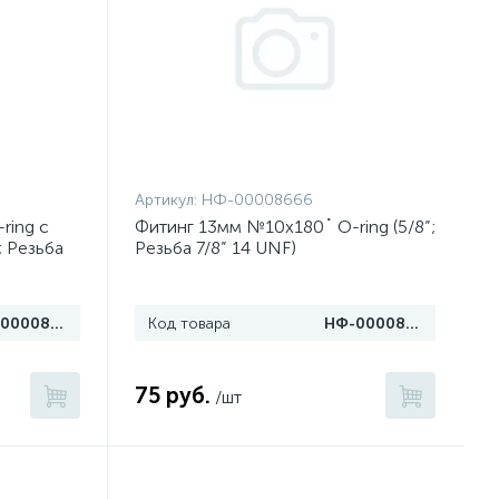
Артикул:
НФ-00008666
ring c
Фитинг 13мм №10х180˚ O-ring (5/8”;
; Резьба
Резьба 7/8” 14 UNF)
НФ-00008671
Код товара
НФ-00008666
75 руб.
/шт