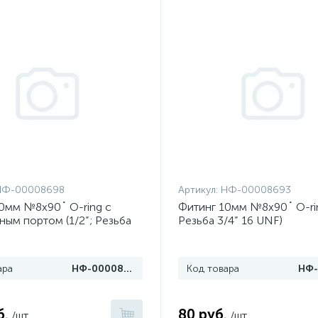
НФ-00008698
Артикул:
НФ-00008693
0мм №8х90˚ O-ring c
Фитинг 10мм №8х90˚ O-rin
ным портом (1/2”; Резьба
Резьба 3/4” 16 UNF)
UNF)
ара
НФ-00008698
Код товара
б.
80 руб.
/шт
/шт