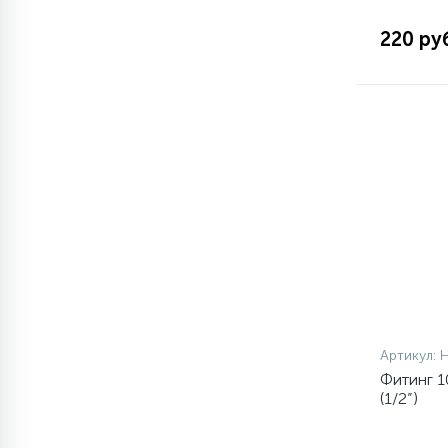
элементы)
220 ру
12
Улитки помп
12
Шкивы барабана
9
Шланги залива
27
Шланги слива
20
Щетки двигателя
Артикул:
30
Фитинг 
Электронные модули
(1/2”)