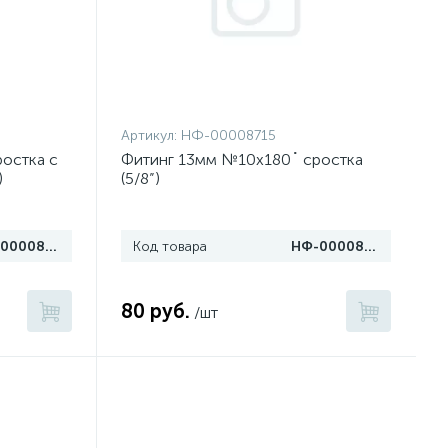
Артикул:
НФ-00008715
остка c
Фитинг 13мм №10х180˚ сростка
)
(5/8”)
НФ-00008719
Код товара
НФ-00008715
80 руб.
/шт