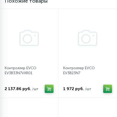
Похожие товары
16
Пружины бака
44
Ребра барабана
147
Ремни привода
127
Ручки люка
Контроллер EVCO
Контроллер EVCO
EV3B33N7VXR01
EV3B23N7
33
Ручки переключения
2 137.86 руб.
1 972 руб.
/шт
/шт
94
Сальники барабана
77
Сливные насосы (помпы)