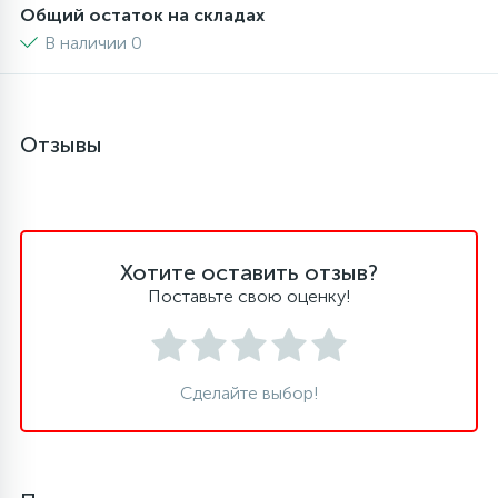
Общий остаток на складах
6
4
В наличии 0
Шлейфы дверей
Панели управления
87
3
Фильтры для воды
Патрубки
Отзывы
39
1
Вентили, проколки
Петли люка
2
Пластиковые изделия
Хотите оставить отзыв?
Поставьте свою оценку!
22
Подшипники
Сделайте выбор!
2
Программаторы, таймеры
1
Противовесы