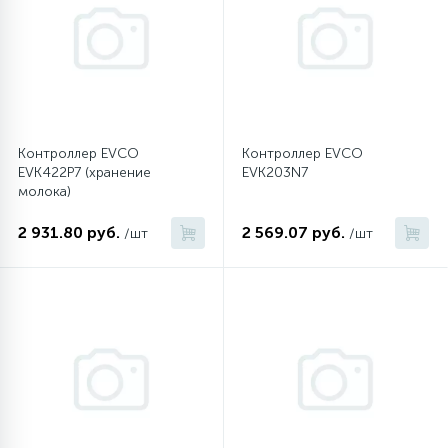
45
Сливные фильтры
5
Смазки
Контроллер EVCO
Контроллер EVCO
EVK422P7 (хранение
EVK203N7
15
Стекла люка
молока)
2 931.80 руб.
2 569.07 руб.
/шт
/шт
27
Суппорты (ступицы)
6
Таходатчики
90
ТЭНы (нагревательные элементы)
12
Улитки помп