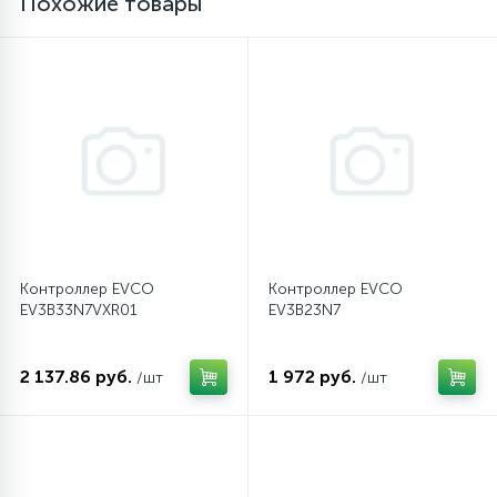
Похожие товары
16
Пружины бака
44
Ребра барабана
147
Ремни привода
127
Ручки люка
Контроллер EVCO
Контроллер EVCO
EV3B33N7VXR01
EV3B23N7
33
Ручки переключения
2 137.86 руб.
1 972 руб.
/шт
/шт
94
Сальники барабана
77
Сливные насосы (помпы)