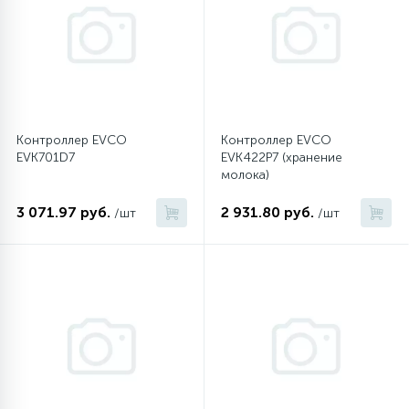
45
Сливные фильтры
5
Смазки
Контроллер EVCO
Контроллер EVCO
EVK701D7
EVK422P7 (хранение
15
Стекла люка
молока)
3 071.97 руб.
2 931.80 руб.
/шт
/шт
27
Суппорты (ступицы)
6
Таходатчики
90
ТЭНы (нагревательные элементы)
12
Улитки помп