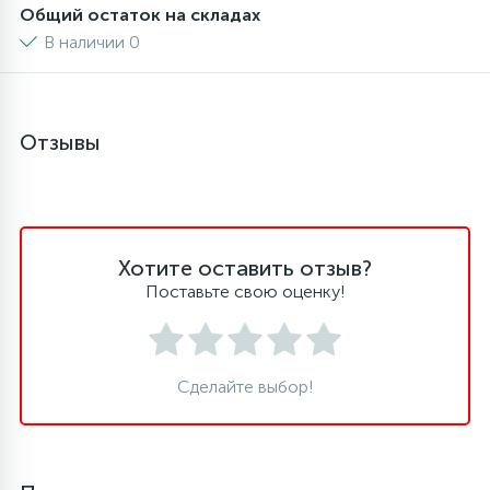
Общий остаток на складах
6
4
В наличии 0
Шлейфы дверей
Панели управления
87
3
Фильтры для воды
Патрубки
Отзывы
39
1
Вентили, проколки
Петли люка
2
Пластиковые изделия
Хотите оставить отзыв?
Поставьте свою оценку!
22
Подшипники
Сделайте выбор!
2
Программаторы, таймеры
1
Противовесы