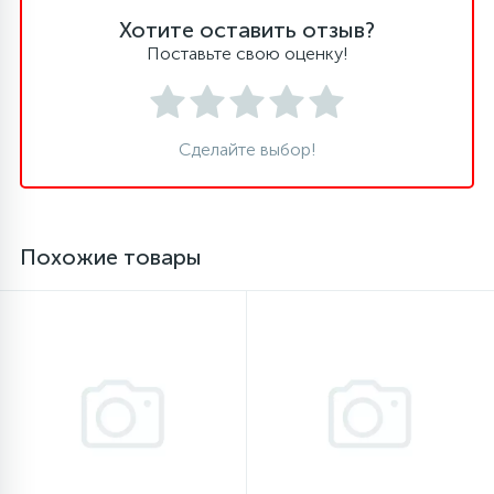
Хотите оставить отзыв?
16
Поставьте свою оценку!
Пружины бака
44
Ребра барабана
Сделайте выбор!
147
Ремни привода
Похожие товары
127
Ручки люка
33
Ручки переключения
94
Сальники барабана
77
Сливные насосы (помпы)