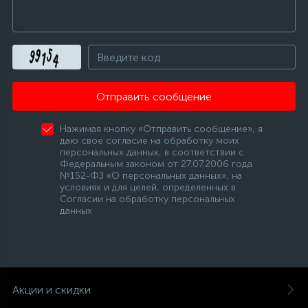
12
Шкивы барабана
9
Шланги залива
Отправить сообщение
27
Нажимая кнопку «Отправить сообщение», я
Шланги слива
даю свое согласие на обработку моих
персональных данных, в соответствии с
Федеральным законом от 27.07.2006 года
20
№152-ФЗ «О персональных данных», на
Щетки двигателя
условиях и для целей, определенных в
Согласии на обработку персональных
данных
30
Электронные модули
Акции и скидки