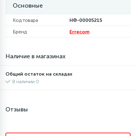
Основные
6
4
Шлейфы дверей
Панели управления
Фильтры осушители
Код товара
НФ-00005215
87
3
Бренд
Errecom
Фильтры для воды
Патрубки
Фильтры разборные
39
1
Вентили, проколки
Петли люка
Шаровые вентили
Наличие в магазинах
2
Пластиковые изделия
Электрокомпоненты
Общий остаток на складах
В наличии 0
22
Подшипники
Отзывы
2
Программаторы, таймеры
1
Противовесы