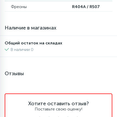
Фреоны
R404A / R507
6
4
Шлейфы дверей
Панели управления
87
3
Наличие в магазинах
Фильтры для воды
Патрубки
39
1
Общий остаток на складах
Вентили, проколки
Петли люка
В наличии 0
2
Пластиковые изделия
Отзывы
22
Подшипники
2
Программаторы, таймеры
Хотите оставить отзыв?
Поставьте свою оценку!
1
Противовесы