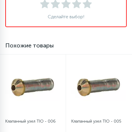
16
Пружины бака
Сделайте выбор!
44
Ребра барабана
Похожие товары
147
Ремни привода
127
Ручки люка
33
Ручки переключения
94
Сальники барабана
Клапанный узел TIO - 006
Клапанный узел TIO - 005
77
Сливные насосы (помпы)