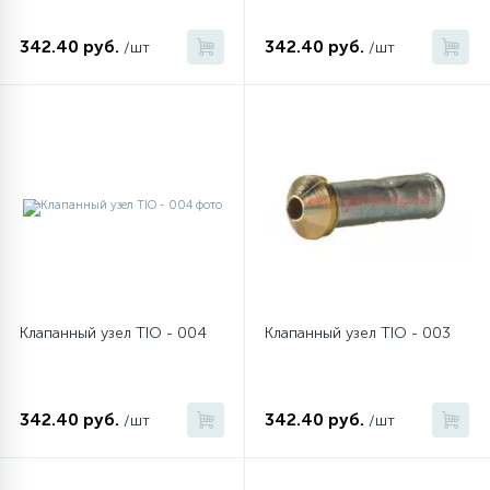
342.40 руб.
342.40 руб.
/шт
/шт
45
Сливные фильтры
5
Смазки
15
Стекла люка
27
Суппорты (ступицы)
Клапанный узел TIO - 004
Клапанный узел TIO - 003
6
Таходатчики
90
ТЭНы (нагревательные элементы)
342.40 руб.
342.40 руб.
/шт
/шт
12
Улитки помп