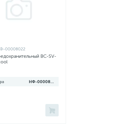
Ф-00008022
редохранительный BC-SV-
cool
ра
НФ-00008022