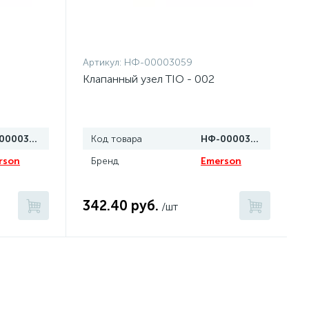
Артикул:
НФ-00003059
Клапанный узел TIO - 002
НФ-00003060
Код товара
НФ-00003059
rson
Бренд
Emerson
342.40 руб.
/шт