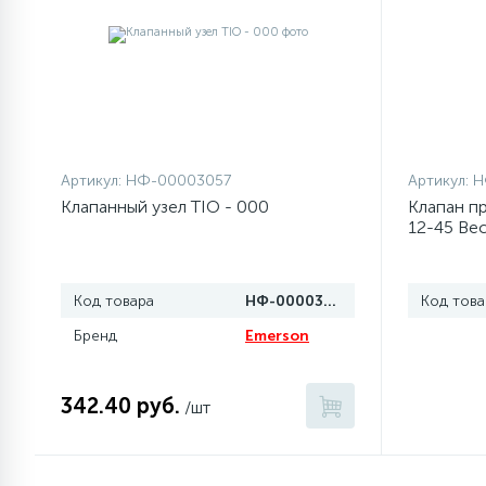
77
Сливные насосы (помпы)
45
Сливные фильтры
Артикул:
НФ-00003057
Артикул:
Н
5
Смазки
Клапанный узел TIO - 000
Клапан п
12-45 Be
15
Стекла люка
Код товара
НФ-00003057
Код това
27
Бренд
Emerson
Суппорты (ступицы)
342.40 руб.
6
/шт
Таходатчики
ТЭНы (нагревательные
90