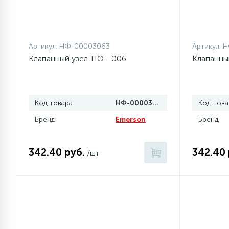
1
Противовесы
Артикул:
НФ-00003063
Артикул:
Н
16
Пружины бака
Клапанный узел TIO - 006
Клапанный
44
Ребра барабана
Код товара
НФ-00003063
Код това
Бренд
Emerson
147
Бренд
Ремни привода
342.40 руб.
342.40 
/шт
127
Ручки люка
33
Ручки переключения
94
Сальники барабана